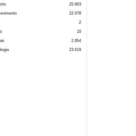
rto
25.903
tenimento
22.078
2
o
10
ias
2.854
logia
23.619