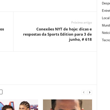
Despo
Entre
Local
Próximo artigo
Mund
os
Conexões NYT de hoje: dicas e
Notic
respostas da Sports Edition para 3 de
junho, # 618
Tecno