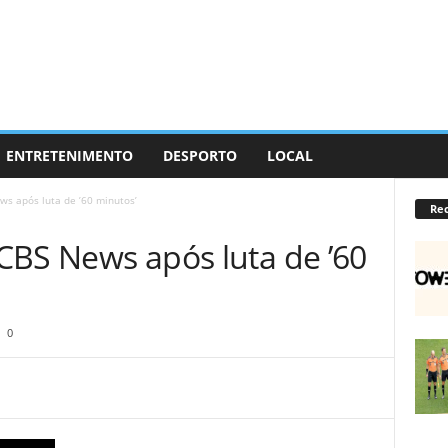
ENTRETENIMENTO
DESPORTO
LOCAL
ews após luta de ’60 minutos’
Re
a CBS News após luta de ’60
0