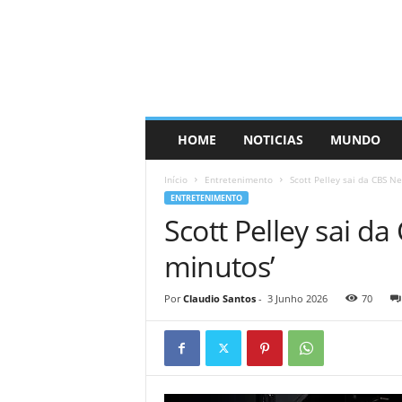
HOME
NOTICIAS
MUNDO
Início
Entretenimento
Scott Pelley sai da CBS N
ENTRETENIMENTO
Scott Pelley sai d
minutos’
Por
Claudio Santos
-
3 Junho 2026
70