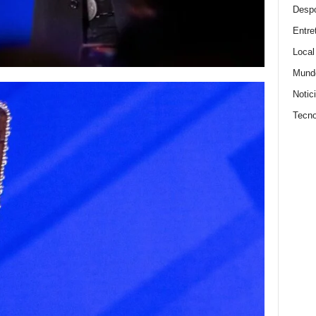
Despo
Entre
Local
Mund
Notic
Tecno