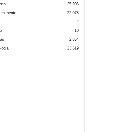
rto
25.903
tenimento
22.078
2
o
10
ias
2.854
logia
23.619