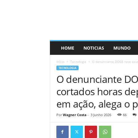
HOME
NOTICIAS
MUNDO
Início
Tecnologia
O denunciante DOGE teve seus 
TECNOLOGIA
O denunciante DOG
cortados horas de
em ação, alega o 
Por
Wagner Costa
-
3 Junho 2026
66