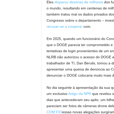
Eles
disparou dezenas de milhares
dos fu
o mundo, resultando em centenas de mil
também tratou mal os dados privados do
Congresso sobre o departamento – invest
recusar-se a cooperar
com.
Em 2025, quando um funcionário do Cons
que o DOGE parecia ter comprometido e
tentativas de login provenientes de um e
NLRB não autorizou o acesso do DOGE a
trabalhador de TI, Dan Berulis, tomou a di
apresentar uma queixa de denúncia ao C
denunciar o DOGE colocaria muito mais d
No dia seguinte à apresentação da sua qu
um exclusivo
Artigo da NPR
que revelou su
dias que antecederam seu apito, um bilh
pareciam ser fotos de câmeras drone de
COM FIO
essas novas alegações surgira