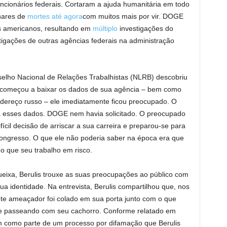
ncionários federais. Cortaram a ajuda humanitária em todo
hares de
mortes até agora
com muitos mais por vir. DOGE
s americanos, resultando em
múltiplo
investigações do
igações de outras agências federais na administração
elho Nacional de Relações Trabalhistas (NLRB) descobriu
 começou a baixar os dados de sua agência – bem como
ndereço russo – ele imediatamente ficou preocupado. O
 esses dados. DOGE nem havia solicitado. O preocupado
fícil decisão de arriscar a sua carreira e preparou-se para
ongresso. O que ele não poderia saber na época era que
o que seu trabalho em risco.
eixa, Berulis trouxe as suas preocupações ao público com
a identidade. Na entrevista, Berulis compartilhou que, nos
ete ameaçador foi colado em sua porta junto com o que
le passeando com seu cachorro. Conforme relatado em
m como parte de um processo por difamação que Berulis