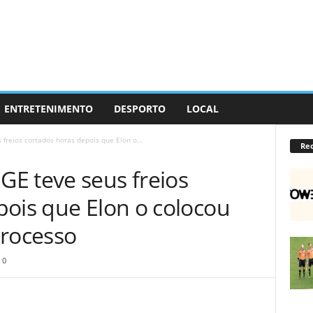
ENTRETENIMENTO
DESPORTO
LOCAL
freios cortados horas depois que Elon o...
Re
E teve seus freios
pois que Elon o colocou
processo
0