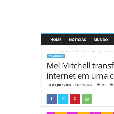
HOME
NOTICIAS
MUNDO
Início
Tecnologia
Mel Mitchell transforma o dis
TECNOLOGIA
Mel Mitchell trans
internet em uma 
Por
Wagner Costa
-
3 Junho 2026
65