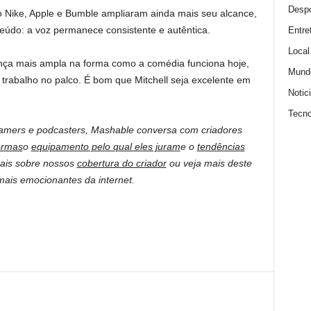
Despo
Nike, Apple e Bumble ampliaram ainda mais seu alcance,
údo: a voz permanece consistente e autêntica.
Entre
Local
nça mais ampla na forma como a comédia funciona hoje,
Mund
 trabalho no palco. É bom que Mitchell seja excelente em
Notic
Tecno
eamers e podcasters, Mashable conversa com criadores
ormas
o
equipamento pelo qual eles juram
e o
tendências
mais sobre nossos
cobertura do criador
ou veja mais deste
ais emocionantes da internet.