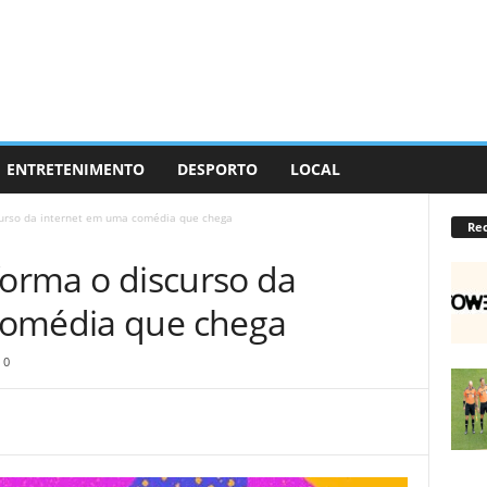
ENTRETENIMENTO
DESPORTO
LOCAL
curso da internet em uma comédia que chega
Re
forma o discurso da
comédia que chega
0