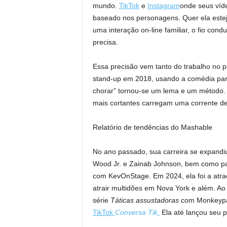
mundo.
TikTok
e
Instagram
onde seus víde
baseado nos personagens. Quer ela este
uma interação on-line familiar, o fio con
precisa.
Essa precisão vem tanto do trabalho no p
stand-up em 2018, usando a comédia para 
chorar” tornou-se um lema e um método. A
mais cortantes carregam uma corrente de 
Relatório de tendências do Mashable
No ano passado, sua carreira se expandi
Wood Jr. e Zainab Johnson, bem como par
com KevOnStage. Em 2024, ela foi a atraç
atrair multidões em Nova York e além. Ao
série
Táticas assustadoras
com Monkeypa
TikTok
Conversa Tik
.
Ela até lançou seu p