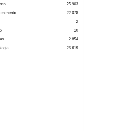
rto
25.903
tenimento
22.078
2
o
10
ias
2.854
logia
23.619