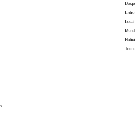
Despo
Entre
Local
Mund
Notic
Tecno
p