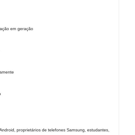
ração em geração
e
damente
o
Android, proprietários de telefones Samsung, estudantes,