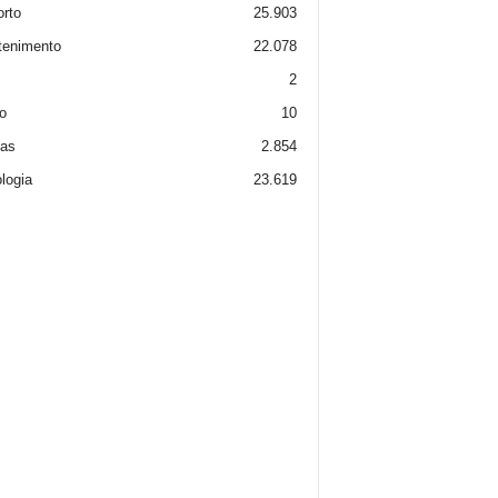
rto
25.903
tenimento
22.078
2
o
10
ias
2.854
logia
23.619