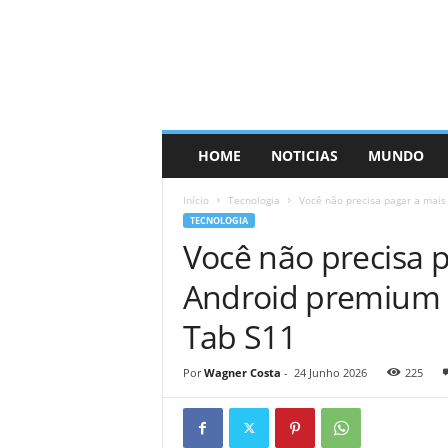
HOME
NOTICIAS
MUNDO
Início
Tecnologia
Você não precisa pagar a mais
TECNOLOGIA
Você não precisa 
Android premium c
Tab S11
Por
Wagner Costa
-
24 Junho 2026
225