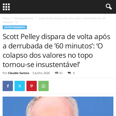
Início
Entretenimento
Scott Pelley dispara de volta após a derrubada de ’60
minutos’: ‘O...
ENTRETENIMENTO
Scott Pelley dispara de volta após
a derrubada de ’60 minutos’: ‘O
colapso dos valores no topo
tornou-se insustentável’
Por
Claudio Santos
-
3 Junho 2026
61
0