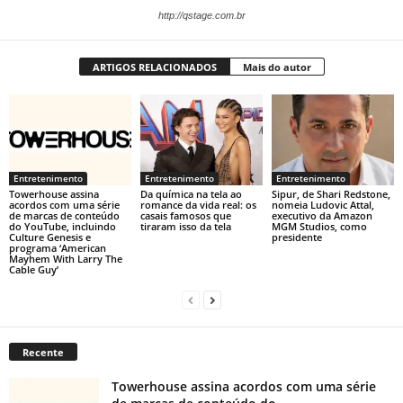
http://qstage.com.br
ARTIGOS RELACIONADOS
Mais do autor
Entretenimento
Entretenimento
Entretenimento
Towerhouse assina
Da química na tela ao
Sipur, de Shari Redstone,
acordos com uma série
romance da vida real: os
nomeia Ludovic Attal,
de marcas de conteúdo
casais famosos que
executivo da Amazon
do YouTube, incluindo
tiraram isso da tela
MGM Studios, como
Culture Genesis e
presidente
programa ‘American
Mayhem With Larry The
Cable Guy’
Recente
Towerhouse assina acordos com uma série