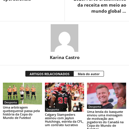
da receita em meio ao
mundo global …
Karina Castro
ARTIGOS RELACIONADOS
Mais do autor
Desporto
Desporto
Uma arbitragem
Desporto
quebequense passa pela
Uma lenda do basquete
história da Copa do
Calgary Stampeders
enviou uma mensagem
Mundo de Futebol
assinou com Jaylon
de motivação aos
Hutchings, estrela da CFL,
jogadores do Canadá na
um contrato lucrativo
Copa do Mundo de
Futebol