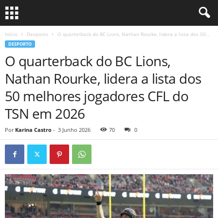
Início
Desporto
O quarterback do BC Lions, Nathan Rourke, lidera a lista dos 50...
DESPORTO
O quarterback do BC Lions,
Nathan Rourke, lidera a lista dos
50 melhores jogadores CFL do
TSN em 2026
Por
Karina Castro
-
3 Junho 2026
70
0