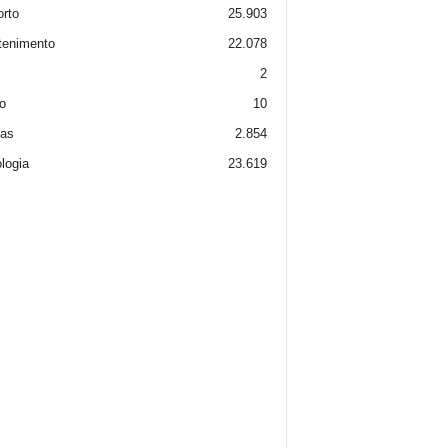
rto
25.903
tenimento
22.078
2
o
10
ias
2.854
logia
23.619