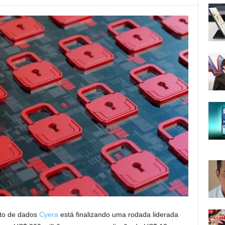
to de dados
Cyera
está finalizando uma rodada liderada