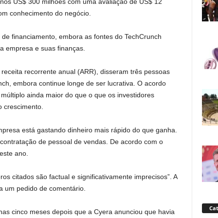
menos US$ 300 milhões com uma avaliação de US$ 12
com conhecimento do negócio.
do de financiamento, embora as fontes do TechCrunch
a empresa e suas finanças.
receita recorrente anual (ARR), disseram três pessoas
ch, embora continue longe de ser lucrativa. O acordo
últiplo ainda maior do que o que os investidores
o crescimento.
presa está gastando dinheiro mais rápido do que ganha.
 contratação de pessoal de vendas. De acordo com o
este ano.
s citados são factual e significativamente imprecisos”. A
 a um pedido de comentário.
Cat
nas cinco meses depois que a Cyera anunciou que havia