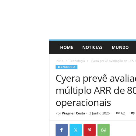
HOME
NOTICIAS
MUNDO
Início
Tecnologia
Cyera prevê avaliação de US$ 1
TECNOLOGIA
Cyera prevê avali
múltiplo ARR de 8
operacionais
Por
Wagner Costa
-
3 Junho 2026
62