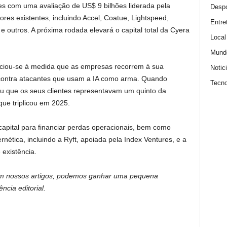
s com uma avaliação de US$ 9 bilhões liderada pela
Despo
ores existentes, incluindo Accel, Coatue, Lightspeed,
Entre
e outros. A próxima rodada elevará o capital total da Cyera
Local
Mund
iciou-se à medida que as empresas recorrem à sua
Notic
 contra atacantes que usam a IA como arma. Quando
Tecno
ou que os seus clientes representavam um quinto da
que triplicou em 2025.
apital para financiar perdas operacionais, bem como
rnética, incluindo a Ryft, apoiada pela Index Ventures, e a
existência.
em nossos artigos, podemos ganhar uma pequena
cia editorial.