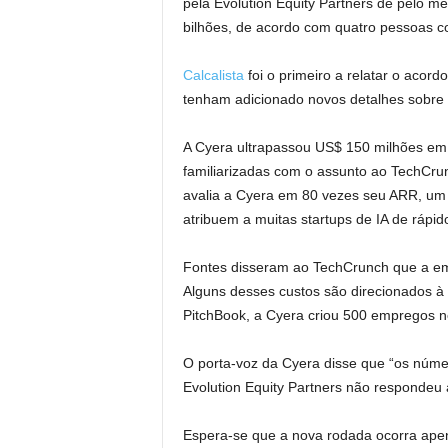
pela Evolution Equity Partners de pelo 
bilhões, de acordo com quatro pessoas 
Calcalista
foi o primeiro a relatar o acor
tenham adicionado novos detalhes sobre 
A Cyera ultrapassou US$ 150 milhões em 
familiarizadas com o assunto ao TechCrun
avalia a Cyera em 80 vezes seu ARR, um m
atribuem a muitas startups de IA de rápid
Fontes disseram ao TechCrunch que a em
Alguns desses custos são direcionados à
PitchBook, a Cyera criou 500 empregos n
O porta-voz da Cyera disse que “os número
Evolution Equity Partners não respondeu
Espera-se que a nova rodada ocorra ape