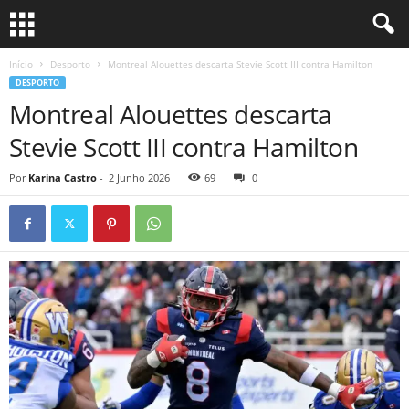
Início
Desporto
Montreal Alouettes descarta Stevie Scott III contra Hamilton
DESPORTO
Montreal Alouettes descarta
Stevie Scott III contra Hamilton
Por
Karina Castro
-
2 Junho 2026
69
0