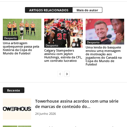
ARTIGOS RELACIONADOS
Mais do autor
Desporto
Desporto
Uma arbitragem
Desporto
quebequense passa pela
Uma lenda do basquete
história da Copa do
Calgary Stampeders
enviou uma mensagem
Mundo de Futebol
assinou com Jaylon
de motivação aos
Hutchings, estrela da CFL,
jogadores do Canadá na
um contrato lucrativo
Copa do Mundo de
Futebol
Recente
Towerhouse assina acordos com uma série
de marcas de conteúdo do...
24 Junho 2026