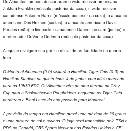
Os Alouettes também descartaram o wide receiver americano
Zakhari Franklin (músculo posterior da coxa), o wide receiver
canadense Hakeem Harris (músculo posterior da coxa), o atacante
americano Des Holmes (costas), o atacante americano David
Perales (mão), o linebacker canadense Gabriel Lessard (joelho) e
o retornador DeVonte Dedmon (músculo posterior da coxa).
A equipe divulgará seu gráfico oficial de profundidade na quarta-
feira.
O Montreal Alouettes (0-0) visitará o Hamilton Tiger-Cats (0-0) no
Hamilton Stadium na quinta-feira, 4 de junho, com início marcado
para as 19h30 EDT. Os Alouettes vêm de uma derrota na Grey
Cup para o Saskatchewan Roughriders, enquanto os Tiger-Cats
perderam a Final Leste do ano passado para Montreal.
A previsão do tempo em Hamilton prevê uma máxima de 26 graus
e uma mistura de sol e nuvens. O jogo será transmitido pela TSN e
RDS no Canadá, CBS Sports Network nos Estados Unidos e CFL+