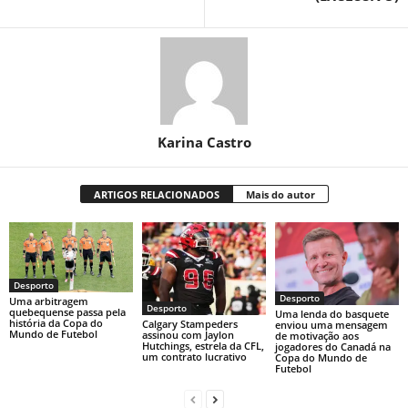
Karina Castro
ARTIGOS RELACIONADOS
Mais do autor
Desporto
Desporto
Uma arbitragem
Desporto
quebequense passa pela
Uma lenda do basquete
história da Copa do
Calgary Stampeders
enviou uma mensagem
Mundo de Futebol
assinou com Jaylon
de motivação aos
Hutchings, estrela da CFL,
jogadores do Canadá na
um contrato lucrativo
Copa do Mundo de
Futebol