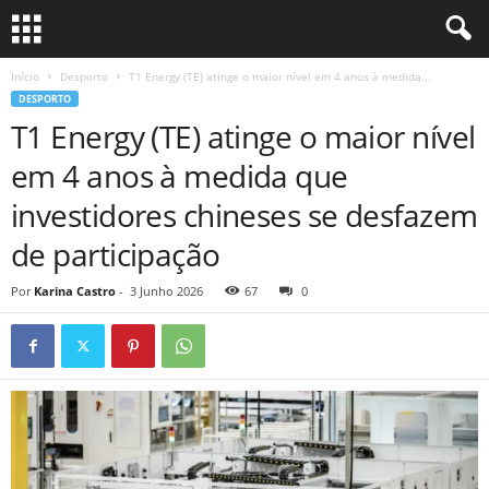
Início
Desporto
T1 Energy (TE) atinge o maior nível em 4 anos à medida...
DESPORTO
T1 Energy (TE) atinge o maior nível
em 4 anos à medida que
investidores chineses se desfazem
de participação
Por
Karina Castro
-
3 Junho 2026
67
0