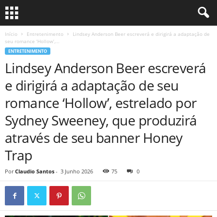
Início
Entretenimento
Lindsey Anderson Beer escreverá e dirigirá a adaptação de
seu romance ‘Hollow’,...
ENTRETENIMENTO
Lindsey Anderson Beer escreverá
e dirigirá a adaptação de seu
romance ‘Hollow’, estrelado por
Sydney Sweeney, que produzirá
através de seu banner Honey
Trap
Por
Claudio Santos
-
3 Junho 2026
75
0