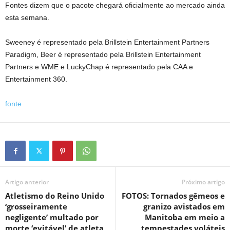
Fontes dizem que o pacote chegará oficialmente ao mercado ainda
esta semana.
Sweeney é representado pela Brillstein Entertainment Partners
Paradigm, Beer é representado pela Brillstein Entertainment
Partners e WME e LuckyChap é representado pela CAA e
Entertainment 360.
fonte
Artigo anterior
Próximo artigo
Atletismo do Reino Unido
FOTOS: Tornados gêmeos e
‘grosseiramente
granizo avistados em
negligente’ multado por
Manitoba em meio a
morte ‘evitável’ de atleta
tempestades voláteis