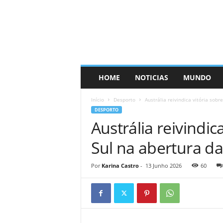
HOME
NOTICIAS
MUNDO
Início
Desporto
Austrália reivindica vitória sobr
DESPORTO
Austrália reivindic
Sul na abertura 
Por
Karina Castro
-
13 Junho 2026
60