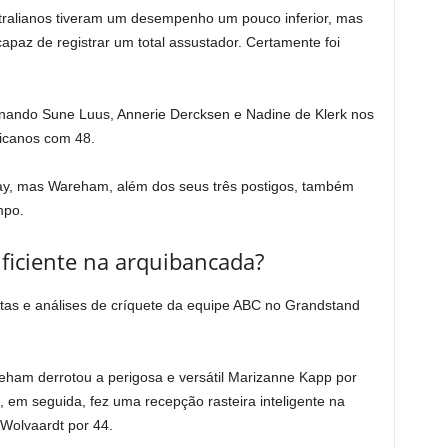
tralianos tiveram um desempenho um pouco inferior, mas
capaz de registrar um total assustador. Certamente foi
inando Sune Luus, Annerie Dercksen e Nadine de Klerk nos
ricanos com 48.
lay, mas Wareham, além dos seus três postigos, também
mpo.
ficiente na arquibancada?
istas e análises de críquete da equipe ABC no Grandstand
areham derrotou a perigosa e versátil Marizanne Kapp por
em seguida, fez uma recepção rasteira inteligente na
 Wolvaardt por 44.