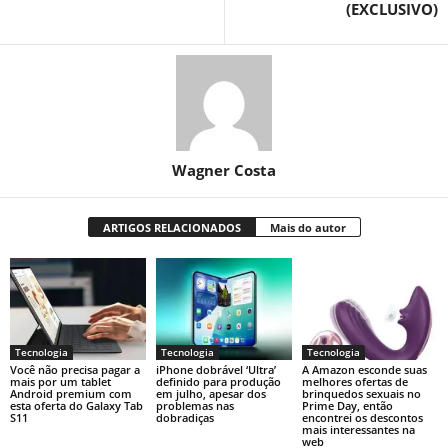
(EXCLUSIVO)
Wagner Costa
ARTIGOS RELACIONADOS
Mais do autor
Tecnologia
Tecnologia
Tecnologia
Você não precisa pagar a
iPhone dobrável ‘Ultra’
A Amazon esconde suas
mais por um tablet
definido para produção
melhores ofertas de
Android premium com
em julho, apesar dos
brinquedos sexuais no
esta oferta do Galaxy Tab
problemas nas
Prime Day, então
S11
dobradiças
encontrei os descontos
mais interessantes na
web