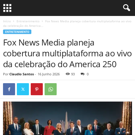
Início
Entretenimento
Fox News Media planeja cobertura multiplataforma ao vivo
da celebração do America...
ENTRETENIMENTO
Fox News Media planeja
cobertura multiplataforma ao vivo
da celebração do America 250
Por
Claudio Santos
-
16 Junho 2026
93
0