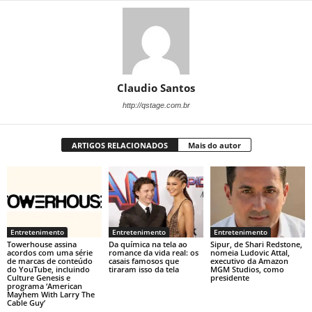
Claudio Santos
http://qstage.com.br
ARTIGOS RELACIONADOS
Mais do autor
Entretenimento
Entretenimento
Entretenimento
Towerhouse assina
Da química na tela ao
Sipur, de Shari Redstone,
acordos com uma série
romance da vida real: os
nomeia Ludovic Attal,
de marcas de conteúdo
casais famosos que
executivo da Amazon
do YouTube, incluindo
tiraram isso da tela
MGM Studios, como
Culture Genesis e
presidente
programa ‘American
Mayhem With Larry The
Cable Guy’