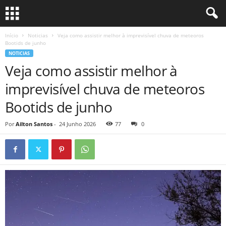
Início
Noticias
Veja como assistir melhor à imprevisível chuva de meteoros
Bootids de junho
NOTICIAS
Veja como assistir melhor à
imprevisível chuva de meteoros
Bootids de junho
Por
Ailton Santos
-
24 Junho 2026
77
0