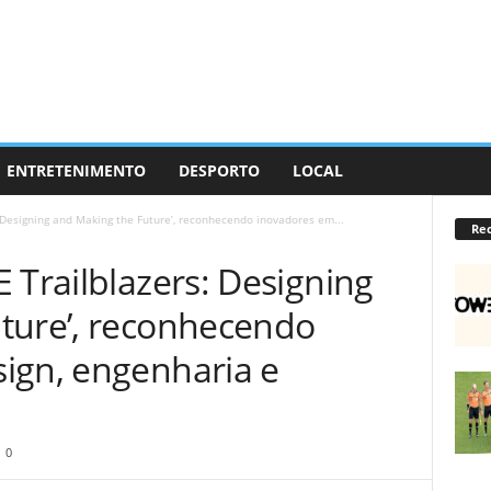
ENTRETENIMENTO
DESPORTO
LOCAL
 Designing and Making the Future’, reconhecendo inovadores em...
Re
 Trailblazers: Designing
ture’, reconhecendo
ign, engenharia e
0