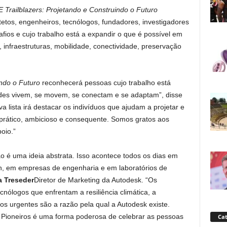
 Trailblazers: Projetando e Construindo o Futuro
etos, engenheiros, tecnólogos, fundadores, investigadores
ios e cujo trabalho está a expandir o que é possível em
 infraestruturas, mobilidade, conectividade, preservação
indo o Futuro
reconhecerá pessoas cujo trabalho está
es vivem, se movem, se conectam e se adaptam”, disse
lista irá destacar os indivíduos que ajudam a projetar e
o prático, ambicioso e consequente. Somos gratos aos
oio.”
o é uma ideia abstrata. Isso acontece todos os dias em
gn, em empresas de engenharia e em laboratórios de
 Treseder
Diretor de Marketing da Autodesk. “Os
cnólogos que enfrentam a resiliência climática, a
ios urgentes são a razão pela qual a Autodesk existe.
 Pioneiros é uma forma poderosa de celebrar as pessoas
Cat