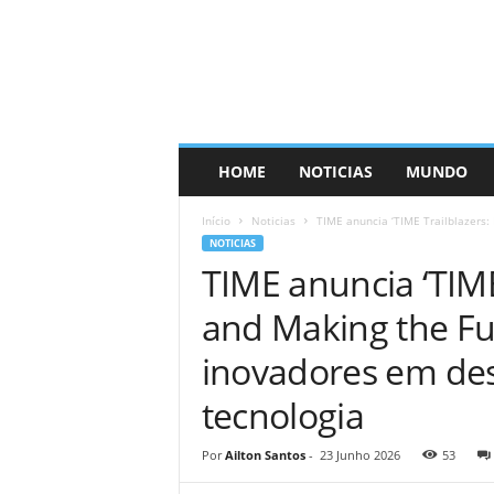
HOME
NOTICIAS
MUNDO
Início
Noticias
TIME anuncia ‘TIME Trailblazers:
NOTICIAS
TIME anuncia ‘TIME
and Making the Fu
inovadores em des
tecnologia
Por
Ailton Santos
-
23 Junho 2026
53