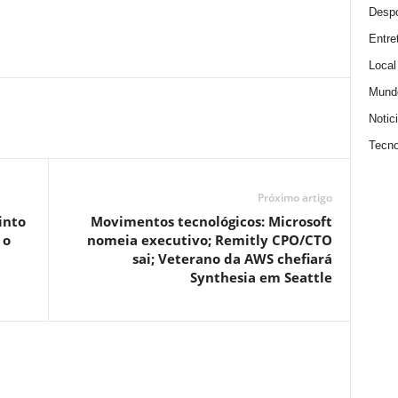
Despo
Entre
Local
Mund
Notic
Tecno
Próximo artigo
into
Movimentos tecnológicos: Microsoft
 o
nomeia executivo; Remitly CPO/CTO
sai; Veterano da AWS chefiará
Synthesia em Seattle