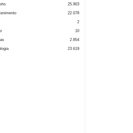
rto
25.903
tenimento
22.078
2
o
10
ias
2.854
logia
23.619