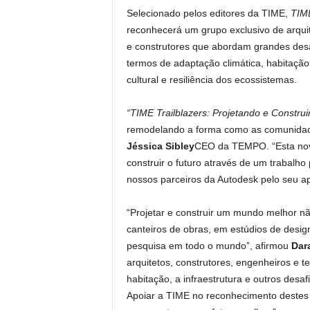
Selecionado pelos editores da TIME,
TIME
reconhecerá um grupo exclusivo de arquit
e construtores que abordam grandes desaf
termos de adaptação climática, habitação,
cultural e resiliência dos ecossistemas.
“TIME Trailblazers: Projetando e Constru
remodelando a forma como as comunidad
Jéssica Sibley
CEO da TEMPO. “Esta nova 
construir o futuro através de um trabalh
nossos parceiros da Autodesk pelo seu ap
“Projetar e construir um mundo melhor nã
canteiros de obras, em estúdios de desi
pesquisa em todo o mundo”, afirmou
Dara
arquitetos, construtores, engenheiros e te
habitação, a infraestrutura e outros desaf
Apoiar a TIME no reconhecimento destes