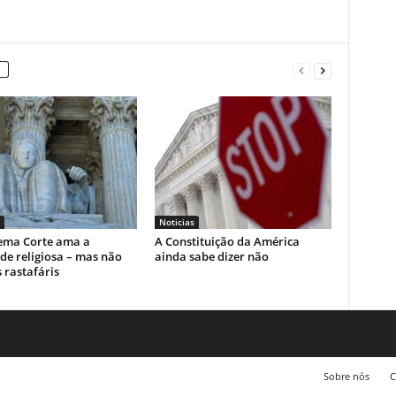
Noticias
ema Corte ama a
A Constituição da América
de religiosa – mas não
ainda sabe dizer não
 rastafáris
Sobre nós
C