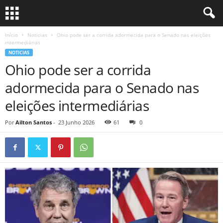
Início
Noticias
Ohio pode ser a corrida adormecida para o Senado nas eleições
intermediárias
NOTICIAS
Ohio pode ser a corrida
adormecida para o Senado nas
eleições intermediárias
Por
Ailton Santos
-
23 Junho 2026
61
0