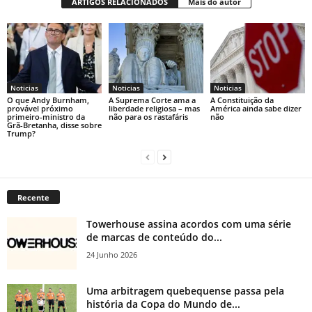
ARTIGOS RELACIONADOS
Mais do autor
Noticias
Noticias
Noticias
O que Andy Burnham,
A Suprema Corte ama a
A Constituição da
provável próximo
liberdade religiosa – mas
América ainda sabe dizer
primeiro-ministro da
não para os rastafáris
não
Grã-Bretanha, disse sobre
Trump?
Recente
Towerhouse assina acordos com uma série
de marcas de conteúdo do...
24 Junho 2026
Uma arbitragem quebequense passa pela
história da Copa do Mundo de...