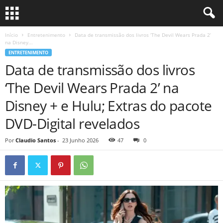
Início
Entretenimento
Data de transmissão dos livros ‘The Devil Wears Prada 2’
na Disney...
ENTRETENIMENTO
Data de transmissão dos livros
‘The Devil Wears Prada 2’ na
Disney + e Hulu; Extras do pacote
DVD-Digital revelados
Por
Claudio Santos
-
23 Junho 2026
47
0