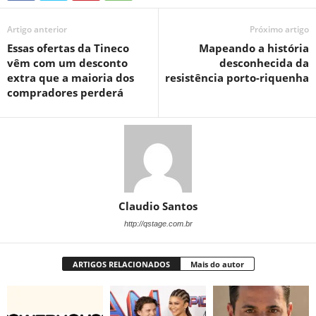
Artigo anterior
Próximo artigo
Essas ofertas da Tineco
Mapeando a história
vêm com um desconto
desconhecida da
extra que a maioria dos
resistência porto-riquenha
compradores perderá
Claudio Santos
http://qstage.com.br
ARTIGOS RELACIONADOS
Mais do autor