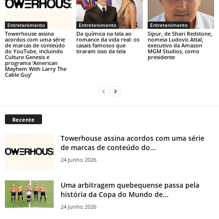
Entretenimento
Entretenimento
Entretenimento
Towerhouse assina
Da química na tela ao
Sipur, de Shari Redstone,
acordos com uma série
romance da vida real: os
nomeia Ludovic Attal,
de marcas de conteúdo
casais famosos que
executivo da Amazon
do YouTube, incluindo
tiraram isso da tela
MGM Studios, como
Culture Genesis e
presidente
programa ‘American
Mayhem With Larry The
Cable Guy’
Recente
Towerhouse assina acordos com uma série
de marcas de conteúdo do...
24 Junho 2026
Uma arbitragem quebequense passa pela
história da Copa do Mundo de...
24 Junho 2026