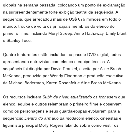
globais na semana passada, colocando um ponto de exclamação
na surpreendentemente forte exibição teatral da sequência. A
sequência, que arrecadou mais de US$ 676 milhões em todo o
mundo, trouxe de volta os principais membros do elenco do
primeiro filme, incluindo Meryl Streep, Anne Hathaway, Emily Blunt
e Stanley Tucci.
Quatro featurettes estão incluídos no pacote DVD-digital, todos
apresentando entrevistas com elenco e equipe técnica. A
sequência foi dirigida por David Frankel, escrita por Aline Brosh
McKenna, produzida por Wendy Finerman e produção executiva
de Michael Bederman, Karen Rosenfelt e Aline Brosh McKenna.
Os recursos incluem
Subir de nível: atualizando os ícones
em que
elenco, equipe e outros relembram o primeiro filme e observam
como os personagens e seus guarda-roupas evoluíram para a
sequência;
Dentro do armário da moda
com elenco, cineastas e
figurinista principal Molly Rogers falando sobre como vestir os