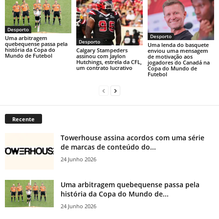
Desporto
Desporto
Uma arbitragem
Desporto
quebequense passa pela
Uma lenda do basquete
história da Copa do
Calgary Stampeders
enviou uma mensagem
Mundo de Futebol
assinou com Jaylon
de motivação aos
Hutchings, estrela da CFL,
jogadores do Canadá na
um contrato lucrativo
Copa do Mundo de
Futebol
Recente
Towerhouse assina acordos com uma série
de marcas de conteúdo do...
24 Junho 2026
Uma arbitragem quebequense passa pela
história da Copa do Mundo de...
24 Junho 2026