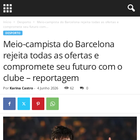
Início
Desporto
Meio-campista do Barcelona rejeita todas as ofertas e
compromete seu futuro com...
DESPORTO
Meio-campista do Barcelona
rejeita todas as ofertas e
compromete seu futuro com o
clube – reportagem
Por
Karina Castro
-
4 Junho 2026
62
0