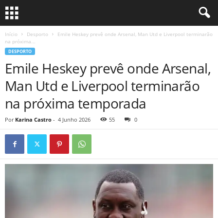
Início
Desporto
Emile Heskey prevê onde Arsenal, Man Utd e Liverpool terminarão
na próxima...
DESPORTO
Emile Heskey prevê onde Arsenal,
Man Utd e Liverpool terminarão
na próxima temporada
Por
Karina Castro
-
4 Junho 2026
55
0