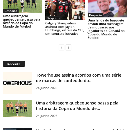
Desporto
Desporto
Uma arbitragem
Desporto
quebequense passa pela
Uma lenda do basquete
história da Copa do
Calgary Stampeders
enviou uma mensagem
Mundo de Futebol
assinou com Jaylon
de motivação aos
Hutchings, estrela da CFL,
jogadores do Canadá na
um contrato lucrativo
Copa do Mundo de
Futebol
Recente
Towerhouse assina acordos com uma série
de marcas de conteúdo do...
24 Junho 2026
Uma arbitragem quebequense passa pela
história da Copa do Mundo de...
24 Junho 2026