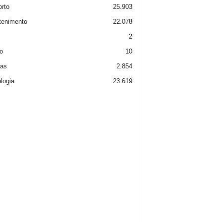
rto
25.903
tenimento
22.078
2
o
10
ias
2.854
logia
23.619