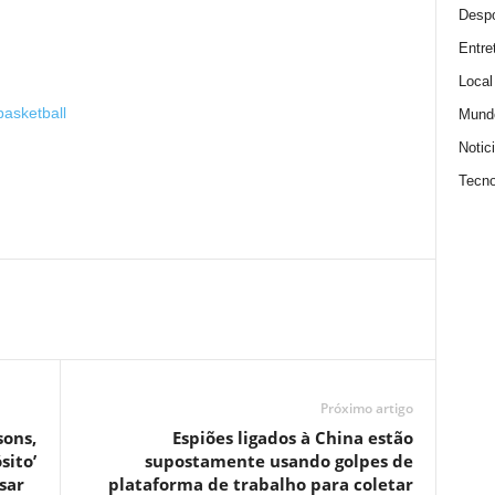
Despo
Entre
Local
asketball
Mund
Notic
Tecno
Próximo artigo
sons,
Espiões ligados à China estão
sito’
supostamente usando golpes de
sar
plataforma de trabalho para coletar