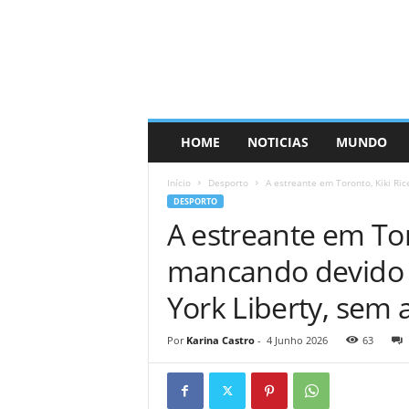
HOME
NOTICIAS
MUNDO
Início
Desporto
A estreante em Toronto, Kiki Ric
DESPORTO
A estreante em Toro
mancando devido 
York Liberty, sem 
Por
Karina Castro
-
4 Junho 2026
63