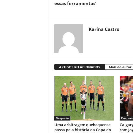
essas ferramentas’
Karina Castro
ARTIGOS RELACIONADOS
Mais do autor
Desporto
Desport
Uma arbitragem quebequense
Calgar
passa pela história da Copa do
com Jay