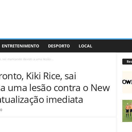
ENTRETENIMENTO
DESPORTO
LOCAL
e, sai mancando devido a uma lesão...
Re
nto, Kiki Rice, sai
a uma lesão contra o New
atualização imediata
0