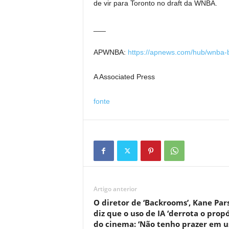
de vir para Toronto no draft da WNBA.
___
APWNBA:
https://apnews.com/hub/wnba-b
A Associated Press
fonte
Artigo anterior
O diretor de ‘Backrooms’, Kane Par
diz que o uso de IA ‘derrota o propó
do cinema: ‘Não tenho prazer em u