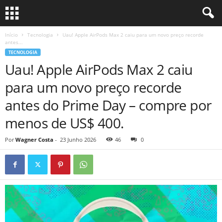
Início
Tecnologia
Uau! Apple AirPods Max 2 caiu para um novo preço recorde
antes...
TECNOLOGIA
Uau! Apple AirPods Max 2 caiu
para um novo preço recorde
antes do Prime Day – compre por
menos de US$ 400.
Por
Wagner Costa
-
23 Junho 2026
46
0