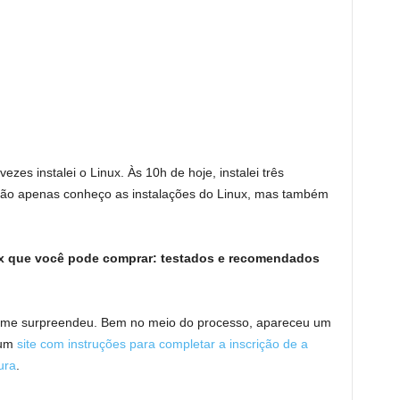
es instalei o Linux. Às 10h de hoje, instalei três
e não apenas conheço as instalações do Linux, mas também
ux que você pode comprar: testados e recomendados
go me surpreendeu. Bem no meio do processo, apareceu um
 um
site com instruções para completar a inscrição de
a
ura
.