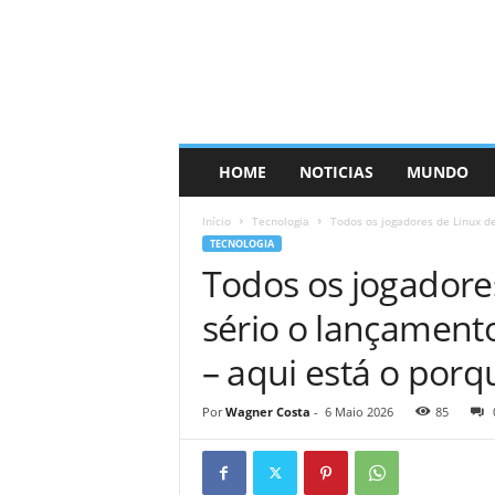
HOME
NOTICIAS
MUNDO
Início
Tecnologia
Todos os jogadores de Linux de
TECNOLOGIA
Todos os jogadore
sério o lançamento
– aqui está o porq
Por
Wagner Costa
-
6 Maio 2026
85