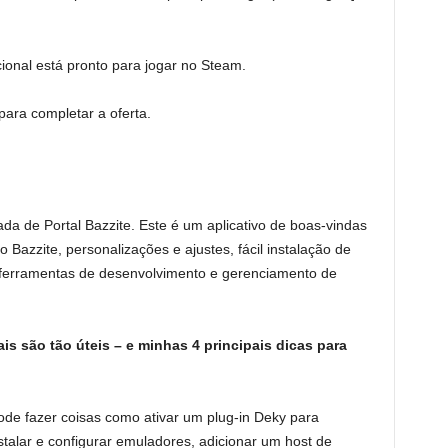
onal está pronto para jogar no Steam.
ara completar a oferta.
a de Portal Bazzite. Este é um aplicativo de boas-vindas
Bazzite, personalizações e ajustes, fácil instalação de
as ferramentas de desenvolvimento e gerenciamento de
is são tão úteis – e minhas 4 principais dicas para
de fazer coisas como ativar um plug-in Deky para
stalar e configurar emuladores, adicionar um host de