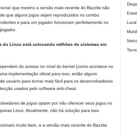
Despo
cionar que mesmo a versão mais recente do Bazzite não
Entre
ede que alguns jogos sejam reproduzidos no combo
endentes e para um jogador funcionam perfeitamente no
Local
jogador.
Mund
Notic
ica do Linux está colocando milhões de sistemas em
Tecno
 dependem do acesso no nível do kernel (como acontece no
uma implementação oficial para isso, então alguns
e usuário para tornar mais fácil para os desenvolvedores
cção usados ​​pelo software anti-cheat.
volvedores de jogos optam por não oferecer seus jogos no
inas Linux. Atualmente, não há solução para isso.
 funcionam muito bem, e a versão mais recente do Bazzite