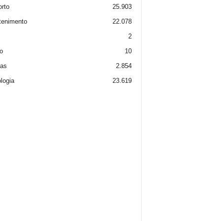
rto
25.903
tenimento
22.078
2
o
10
ias
2.854
logia
23.619