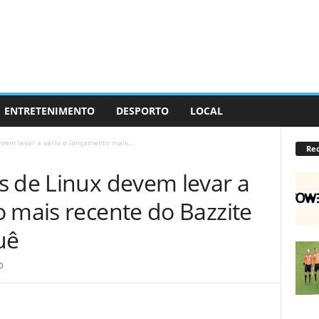
ENTRETENIMENTO
DESPORTO
LOCAL
vem levar a sério o lançamento mais...
Re
s de Linux devem levar a
 mais recente do Bazzite
uê
0