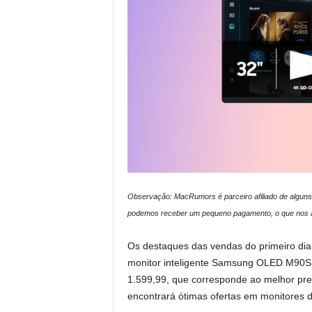
Observação: MacRumors é parceiro afiliado de alguns
podemos receber um pequeno pagamento, o que nos aj
Os destaques das vendas do primeiro dia
monitor inteligente Samsung OLED M90S
1.599,99, que corresponde ao melhor pr
encontrará ótimas ofertas em monitores d