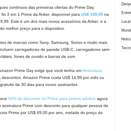
Despo
ues contínuos das primeiras ofertas do Prime Day,
Entre
fio 3 em 1 Prime da Anker, disponível para
US$ 109,99
na
,99. Este é um dos mais novos acessórios da Anker, e a
Local
o melhor preço para o dispositivo.
Mund
Notic
s de marcas como Sony, Samsung, Sonos e muito mais
Tecno
a incluem carregadores de parede USB-C, carregadores sem
rtáteis, fones de ouvido e barras de som.
 o Amazon Prime Day exige que você tenha um
Assinatura
s descontos. Amazon Prime custa US$ 14,99 por mês ou
ratuito de 30 dias para novos assinantes.
rece
50% de desconto no Prime para jovens adultos
agora
 assinatura Prime com desconto para qualquer pessoa de
ícios Prime por US$ 69,00 por ano, metade do preço do