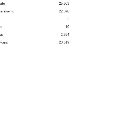
rto
25.903
tenimento
22.078
2
o
10
ias
2.854
logia
23.619