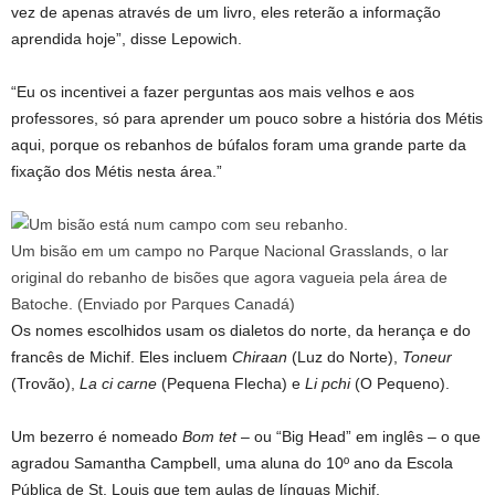
vez de apenas através de um livro, eles reterão a informação
aprendida hoje”, disse Lepowich.
“Eu os incentivei a fazer perguntas aos mais velhos e aos
professores, só para aprender um pouco sobre a história dos Métis
aqui, porque os rebanhos de búfalos foram uma grande parte da
fixação dos Métis nesta área.”
Um bisão em um campo no Parque Nacional Grasslands, o lar
original do rebanho de bisões que agora vagueia pela área de
Batoche.
(Enviado por Parques Canadá)
Os nomes escolhidos usam os dialetos do norte, da herança e do
francês de Michif. Eles incluem
Chiraan
(Luz do Norte),
Toneur
(Trovão),
La ci carne
(Pequena Flecha) e
Li pchi
(O Pequeno).
Um bezerro é nomeado
Bom tet
– ou “Big Head” em inglês – o que
agradou Samantha Campbell, uma aluna do 10º ano da Escola
Pública de St. Louis que tem aulas de línguas Michif.