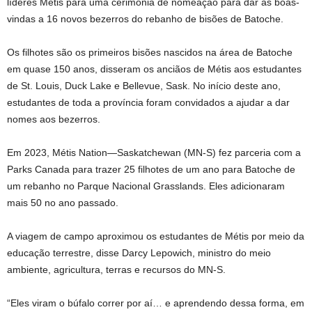
líderes Métis para uma cerimônia de nomeação para dar as boas-
vindas a 16 novos bezerros do rebanho de bisões de Batoche.
Os filhotes são os primeiros bisões nascidos na área de Batoche
em quase 150 anos, disseram os anciãos de Métis aos estudantes
de St. Louis, Duck Lake e Bellevue, Sask. No início deste ano,
estudantes de toda a província foram convidados a ajudar a dar
nomes aos bezerros.
Em 2023, Métis Nation—Saskatchewan (MN-S) fez parceria com a
Parks Canada para trazer 25 filhotes de um ano para Batoche de
um rebanho no Parque Nacional Grasslands. Eles adicionaram
mais 50 no ano passado.
A viagem de campo aproximou os estudantes de Métis por meio da
educação terrestre, disse Darcy Lepowich, ministro do meio
ambiente, agricultura, terras e recursos do MN-S.
“Eles viram o búfalo correr por aí… e aprendendo dessa forma, em