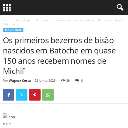
Início
Tecnologia
Os primeiros bezerros de bisão nascidos em Batoche em quase
150 anos...
TECNOLOGIA
Os primeiros bezerros de bisão
nascidos em Batoche em quase
150 anos recebem nomes de
Michif
Por
Wagner Costa
-
23 Junho 2026
56
0