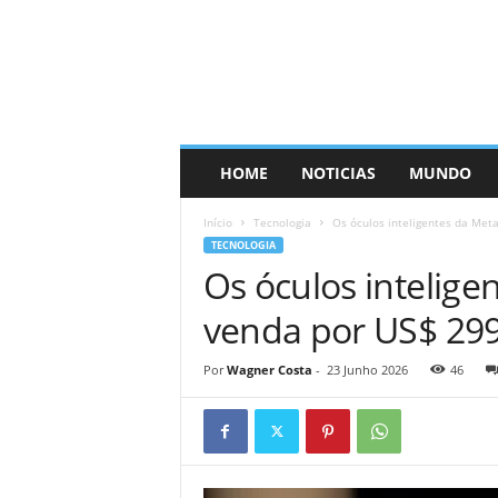
HOME
NOTICIAS
MUNDO
Início
Tecnologia
Os óculos inteligentes da Meta
TECNOLOGIA
Os óculos intelige
venda por US$ 29
Por
Wagner Costa
-
23 Junho 2026
46