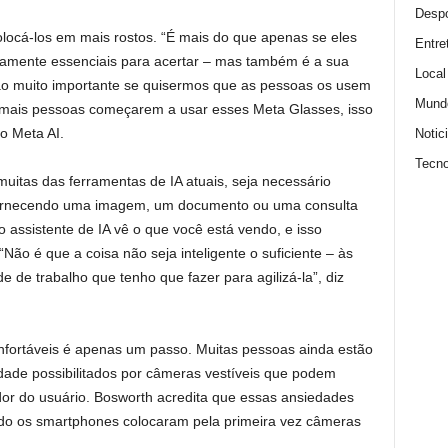
Despo
locá-los em mais rostos. “É mais do que apenas se eles
Entre
mamente essenciais para acertar – mas também é a sua
Local
são muito importante se quisermos que as pessoas os usem
Mund
e mais pessoas começarem a usar esses Meta Glasses, isso
o Meta AI.
Notic
Tecno
uitas das ferramentas de IA atuais, seja necessário
 fornecendo uma imagem, um documento ou uma consulta
o assistente de IA vê o que você está vendo, e isso
ão é que a coisa não seja inteligente o suficiente – às
 de trabalho que tenho que fazer para agilizá-la”, diz
nfortáveis ​​é apenas um passo. Muitas pessoas ainda estão
ade possibilitados por câmeras vestíveis que podem
dor do usuário. Bosworth acredita que essas ansiedades
o os smartphones colocaram pela primeira vez câmeras