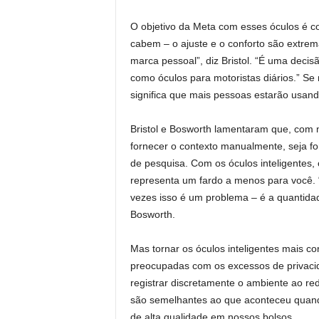
O objetivo da Meta com esses óculos é co
cabem – o ajuste e o conforto são extre
marca pessoal”, diz Bristol. “É uma deci
como óculos para motoristas diários.” S
significa que mais pessoas estarão usand
Bristol e Bosworth lamentaram que, com m
fornecer o contexto manualmente, seja
de pesquisa. Com os óculos inteligentes, 
representa um fardo a menos para você. “N
vezes isso é um problema – é a quantidade
Bosworth.
Mas tornar os óculos inteligentes mais co
preocupadas com os excessos de privacid
registrar discretamente o ambiente ao re
são semelhantes ao que aconteceu quand
de alta qualidade em nossos bolsos.