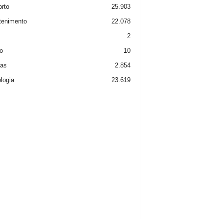
rto
25.903
tenimento
22.078
2
o
10
ias
2.854
logia
23.619