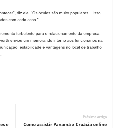
ntecer”, diz ele. “Os óculos são muito populares… isso
ados com cada caso.”
mento turbulento para o relacionamento da empresa
sworth enviou um memorando interno aos funcionários na
icação, estabilidade e vantagens no local de trabalho
.
Próximo artigo
es e
Como assistir Panamá x Croácia online