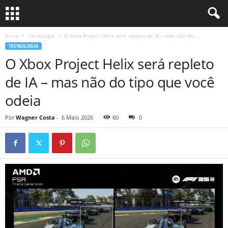
Início
Tecnologia
O Xbox Project Helix será repleto de IA – mas não do...
TECNOLOGIA
O Xbox Project Helix será repleto
de IA – mas não do tipo que você
odeia
Por
Wagner Costa
-
6 Maio 2026
60
0