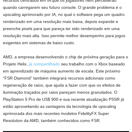
recursos centrados em IA que os jogadores nem perceberão
quando carregarem seu futuro console. O grande problema é o
upscaling aprimorado por IA, no qual o software pega um quadro
renderizado em uma resolução mais baixa, depois expande e
preenche pixels para que pareça ter sido renderizado em uma
resolução mais alta. Isso permite melhor desempenho para jogos
exigentes em sistemas de baixo custo.
AMD, a empresa
desenvolvendo o chip de próxima geração para o
Projeto Helix,
já compartilhado
seu trabalho com o Xbox baseado
em aprendizado de máquina
aumento de escala. Este próximo
“FSR Diamond” também integrará recursos adicionais como
regeneração de raios, que ajuda a fazer com que os efeitos de
iluminação traçados por raios pareçam menos granulados. O
PlayStation 5 Pro de US$ 900 e sua recente atualização PSSR já
estão aproveitando as vantagens da tecnologia de upscaling
aprimorada dos mais recentes modelos FidelityFX Super
Resolution da AMD, também conhecidos como FSR.