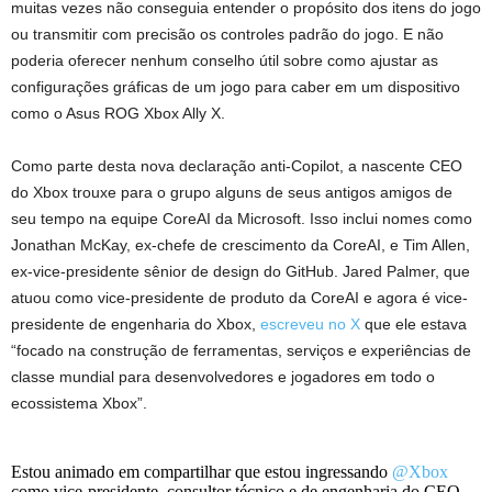
muitas vezes não conseguia entender o propósito dos itens do jogo
ou transmitir com precisão os controles padrão do jogo. E não
poderia oferecer nenhum conselho útil sobre como ajustar as
configurações gráficas de um jogo para caber em um dispositivo
como o Asus ROG Xbox Ally X.
Como parte desta nova declaração anti-Copilot, a nascente CEO
do Xbox trouxe para o grupo alguns de seus antigos amigos de
seu tempo na equipe CoreAI da Microsoft. Isso inclui nomes como
Jonathan McKay, ex-chefe de crescimento da CoreAI, e Tim Allen,
ex-vice-presidente sênior de design do GitHub. Jared Palmer, que
atuou como vice-presidente de produto da CoreAI e agora é vice-
presidente de engenharia do Xbox,
escreveu no X
que ele estava
“focado na construção de ferramentas, serviços e experiências de
classe mundial para desenvolvedores e jogadores em todo o
ecossistema Xbox”.
Estou animado em compartilhar que estou ingressando
@Xbox
como vice-presidente, consultor técnico e de engenharia do CEO