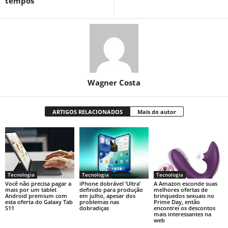
tempos
Wagner Costa
ARTIGOS RELACIONADOS
Mais do autor
Tecnologia
Tecnologia
Tecnologia
Você não precisa pagar a
iPhone dobrável ‘Ultra’
A Amazon esconde suas
mais por um tablet
definido para produção
melhores ofertas de
Android premium com
em julho, apesar dos
brinquedos sexuais no
esta oferta do Galaxy Tab
problemas nas
Prime Day, então
S11
dobradiças
encontrei os descontos
mais interessantes na
web