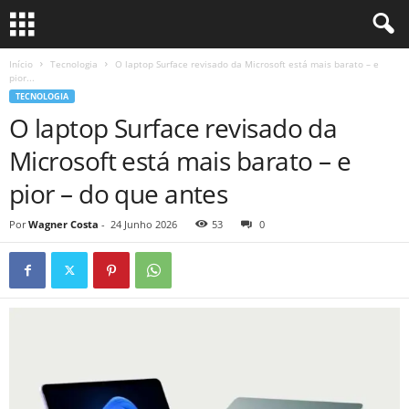
Início
Tecnologia
O laptop Surface revisado da Microsoft está mais barato – e
pior...
TECNOLOGIA
O laptop Surface revisado da
Microsoft está mais barato – e
pior – do que antes
Por
Wagner Costa
-
24 Junho 2026
53
0