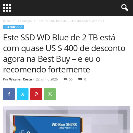
Início
Tecnologia
Este SSD WD Blue de 2 TB está com quase US $...
TECNOLOGIA
Este SSD WD Blue de 2 TB está
com quase US $ 400 de desconto
agora na Best Buy – e eu o
recomendo fortemente
Por
Wagner Costa
-
22 Junho 2026
56
0