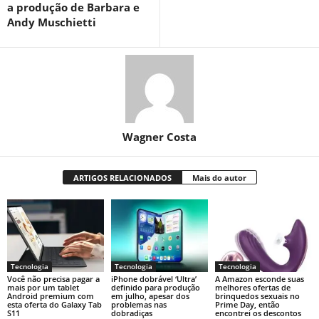
a produção de Barbara e
Andy Muschietti
Wagner Costa
ARTIGOS RELACIONADOS
Mais do autor
Tecnologia
Tecnologia
Tecnologia
Você não precisa pagar a
iPhone dobrável ‘Ultra’
A Amazon esconde suas
mais por um tablet
definido para produção
melhores ofertas de
Android premium com
em julho, apesar dos
brinquedos sexuais no
esta oferta do Galaxy Tab
problemas nas
Prime Day, então
S11
dobradiças
encontrei os descontos