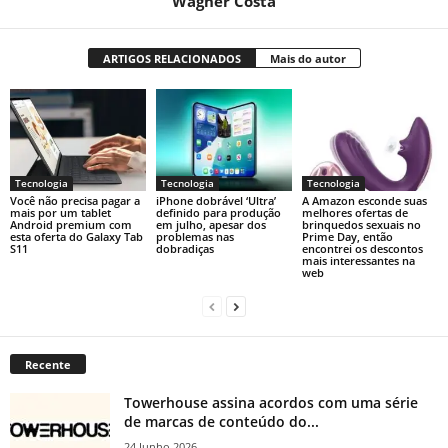
Wagner Costa
ARTIGOS RELACIONADOS
Mais do autor
Tecnologia
Tecnologia
Tecnologia
Você não precisa pagar a
iPhone dobrável ‘Ultra’
A Amazon esconde suas
mais por um tablet
definido para produção
melhores ofertas de
Android premium com
em julho, apesar dos
brinquedos sexuais no
esta oferta do Galaxy Tab
problemas nas
Prime Day, então
S11
dobradiças
encontrei os descontos
mais interessantes na
web
Recente
Towerhouse assina acordos com uma série
de marcas de conteúdo do...
24 Junho 2026