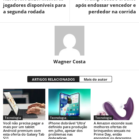
jogadores disponíveis para
após endossar vencedor e
a segunda rodada
perdedor na corrida
Wagner Costa
ARTIGOS RELACIONADOS
Mais do autor
Tecnologia
Tecnologia
Tecnologia
Você não precisa pagar a
iPhone dobrável ‘Ultra’
A Amazon esconde suas
mais por um tablet
definido para produção
melhores ofertas de
Android premium com
em julho, apesar dos
brinquedos sexuais no
esta oferta do Galaxy Tab
problemas nas
Prime Day, então
S11
dobradiças
encontrei os descontos