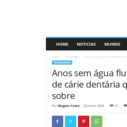
HOME
NOTICIAS
MUNDO
Início
Tecnologia
Anos sem água fluoretada most
TECNOLOGIA
Anos sem água fl
de cárie dentária 
sobre
Por
Wagner Costa
-
23 Junho 2026
51