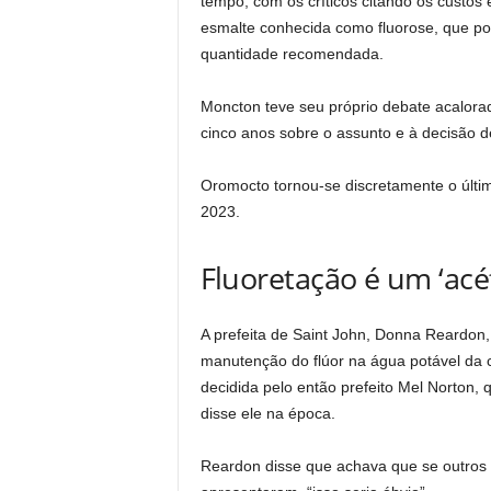
tempo, com os críticos citando os custo
esmalte conhecida como fluorose, que po
quantidade recomendada.
Moncton teve seu próprio debate acalora
cinco anos sobre o assunto e à decisão
Oromocto tornou-se discretamente o últi
2023.
Fluoretação é um ‘acéf
A prefeita de Saint John, Donna Reardon,
manutenção do flúor na água potável da c
decidida pelo então prefeito Mel Norton, q
disse ele na época.
Reardon disse que achava que se outros 