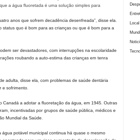
Despo
z que a água fluoretada é uma solução simples para
Entre
tro anos que sofrem decadência desenfreada”, disse ela.
Local
status quo é bom para as crianças ou que é bom para a
Mund
Notic
 podem ser devastadores, com interrupções na escolaridade
Tecno
trações roubando a auto-estima das crianças em tenra
e adulta, disse ela, com problemas de saúde dentária
 e sofrimento.
 do Canadá a adotar a fluoretação da água, em 1945. Outras
ram, incentivadas por grupos de saúde pública, médicos e
ão Mundial da Saúde.
à água potável municipal continua há quase o mesmo