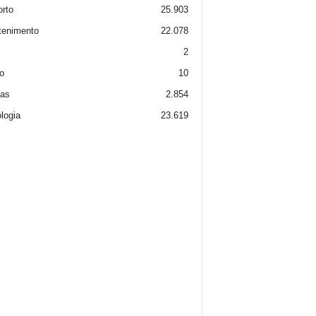
rto
25.903
tenimento
22.078
2
o
10
ias
2.854
logia
23.619