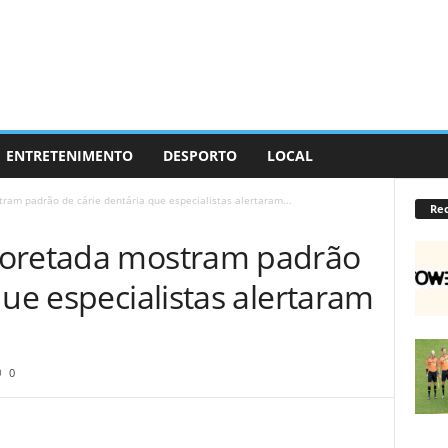
ENTRETENIMENTO
DESPORTO
LOCAL
ram padrão de cárie dentária que especialistas alertaram...
Re
uoretada mostram padrão
que especialistas alertaram
0