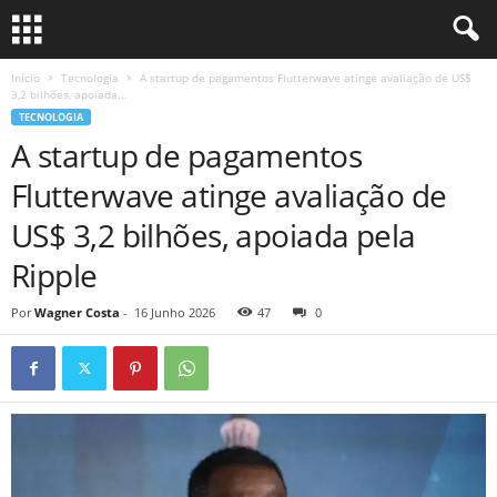
Início
Tecnologia
A startup de pagamentos Flutterwave atinge avaliação de US$
3,2 bilhões, apoiada...
TECNOLOGIA
A startup de pagamentos
Flutterwave atinge avaliação de
US$ 3,2 bilhões, apoiada pela
Ripple
Por
Wagner Costa
-
16 Junho 2026
47
0