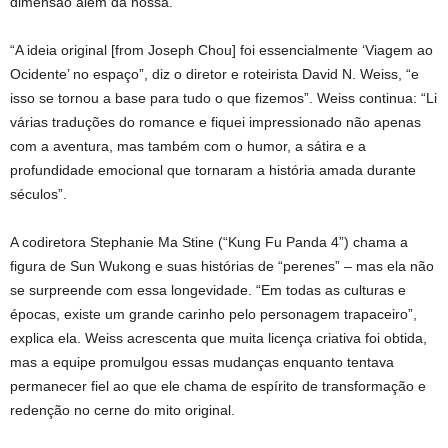
dimensão além da nossa.
“A ideia original [from Joseph Chou] foi essencialmente ‘Viagem ao
Ocidente’ no espaço”, diz o diretor e roteirista David N. Weiss, “e
isso se tornou a base para tudo o que fizemos”. Weiss continua: “Li
várias traduções do romance e fiquei impressionado não apenas
com a aventura, mas também com o humor, a sátira e a
profundidade emocional que tornaram a história amada durante
séculos”.
A codiretora Stephanie Ma Stine (“Kung Fu Panda 4”) chama a
figura de Sun Wukong e suas histórias de “perenes” – mas ela não
se surpreende com essa longevidade. “Em todas as culturas e
épocas, existe um grande carinho pelo personagem trapaceiro”,
explica ela. Weiss acrescenta que muita licença criativa foi obtida,
mas a equipe promulgou essas mudanças enquanto tentava
permanecer fiel ao que ele chama de espírito de transformação e
redenção no cerne do mito original.