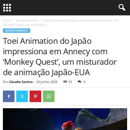
Início
Entretenimento
Toei Animation do Japão impressiona em Annecy com
‘Monkey Quest’, um misturador...
ENTRETENIMENTO
Toei Animation do Japão
impressiona em Annecy com
‘Monkey Quest’, um misturador
de animação Japão-EUA
Por
Claudio Santos
-
23 Junho 2026
53
0