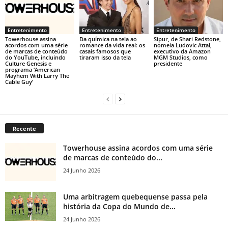
Entretenimento
Entretenimento
Entretenimento
Towerhouse assina
Da química na tela ao
Sipur, de Shari Redstone,
acordos com uma série
romance da vida real: os
nomeia Ludovic Attal,
de marcas de conteúdo
casais famosos que
executivo da Amazon
do YouTube, incluindo
tiraram isso da tela
MGM Studios, como
Culture Genesis e
presidente
programa ‘American
Mayhem With Larry The
Cable Guy’
Recente
Towerhouse assina acordos com uma série
de marcas de conteúdo do...
24 Junho 2026
Uma arbitragem quebequense passa pela
história da Copa do Mundo de...
24 Junho 2026