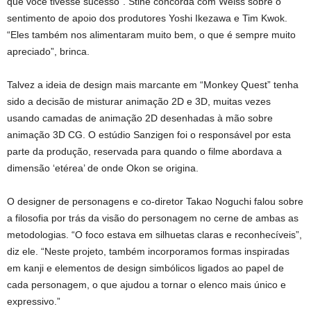
que você tivesse sucesso”. Stine concorda com Weiss sobre o
sentimento de apoio dos produtores Yoshi Ikezawa e Tim Kwok.
“Eles também nos alimentaram muito bem, o que é sempre muito
apreciado”, brinca.
Talvez a ideia de design mais marcante em “Monkey Quest” tenha
sido a decisão de misturar animação 2D e 3D, muitas vezes
usando camadas de animação 2D desenhadas à mão sobre
animação 3D CG. O estúdio Sanzigen foi o responsável por esta
parte da produção, reservada para quando o filme abordava a
dimensão ‘etérea’ de onde Okon se origina.
O designer de personagens e co-diretor Takao Noguchi falou sobre
a filosofia por trás da visão do personagem no cerne de ambas as
metodologias. “O foco estava em silhuetas claras e reconhecíveis”,
diz ele. “Neste projeto, também incorporamos formas inspiradas
em kanji e elementos de design simbólicos ligados ao papel de
cada personagem, o que ajudou a tornar o elenco mais único e
expressivo.”