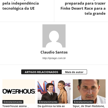
pela independência
preparada para trazer
tecnológica da UE
Finke Desert Race para a
tela grande
Claudio Santos
http://qstage.com.br
ARTIGOS RELACIONADOS
Mais do autor
Entretenimento
Entretenimento
Entretenimento
Towerhouse assina
Da química na tela ao
Sipur, de Shari Redstone,