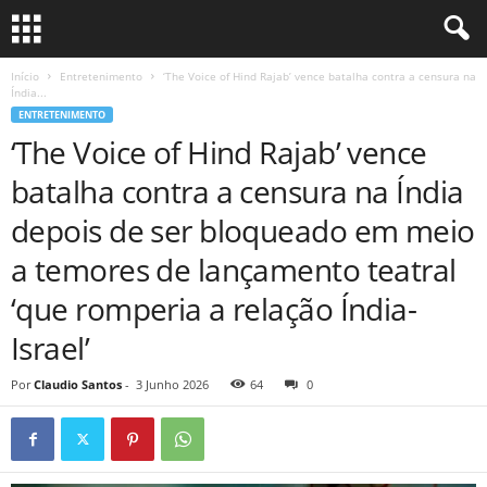
Início
Entretenimento
‘The Voice of Hind Rajab’ vence batalha contra a censura na
Índia...
ENTRETENIMENTO
‘The Voice of Hind Rajab’ vence
batalha contra a censura na Índia
depois de ser bloqueado em meio
a temores de lançamento teatral
‘que romperia a relação Índia-
Israel’
Por
Claudio Santos
-
3 Junho 2026
64
0