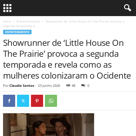
Início
Entretenimento
Showrunner de ‘Little House On The Prairie’ provoca a
segunda temporada e...
ENTRETENIMENTO
Showrunner de ‘Little House On
The Prairie’ provoca a segunda
temporada e revela como as
mulheres colonizaram o Ocidente
Por
Claudio Santos
-
23 Junho 2026
48
0