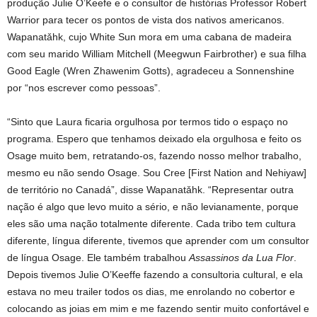
produção Julie O’Keefe e o consultor de histórias Professor Robert
Warrior para tecer os pontos de vista dos nativos americanos.
Wapanatǎhk, cujo White Sun mora em uma cabana de madeira
com seu marido William Mitchell (Meegwun Fairbrother) e sua filha
Good Eagle (Wren Zhawenim Gotts), agradeceu a Sonnenshine
por “nos escrever como pessoas”.
“Sinto que Laura ficaria orgulhosa por termos tido o espaço no
programa. Espero que tenhamos deixado ela orgulhosa e feito os
Osage muito bem, retratando-os, fazendo nosso melhor trabalho,
mesmo eu não sendo Osage. Sou Cree [First Nation and Nehiyaw]
de território no Canadá”, disse Wapanatǎhk. “Representar outra
nação é algo que levo muito a sério, e não levianamente, porque
eles são uma nação totalmente diferente. Cada tribo tem cultura
diferente, língua diferente, tivemos que aprender com um consultor
de língua Osage. Ele também trabalhou
Assassinos da Lua Flor
.
Depois tivemos Julie O’Keeffe fazendo a consultoria cultural, e ela
estava no meu trailer todos os dias, me enrolando no cobertor e
colocando as joias em mim e me fazendo sentir muito confortável e