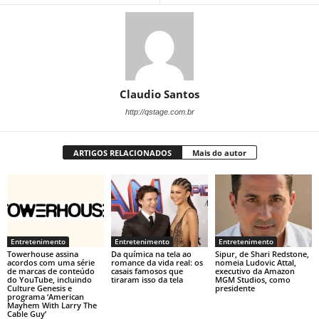
Claudio Santos
http://qstage.com.br
ARTIGOS RELACIONADOS
Mais do autor
Entretenimento
Entretenimento
Entretenimento
Towerhouse assina
Da química na tela ao
Sipur, de Shari Redstone,
acordos com uma série
romance da vida real: os
nomeia Ludovic Attal,
de marcas de conteúdo
casais famosos que
executivo da Amazon
do YouTube, incluindo
tiraram isso da tela
MGM Studios, como
Culture Genesis e
presidente
programa ‘American
Mayhem With Larry The
Cable Guy’