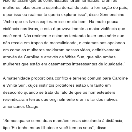
Não foi assim que as comunidades foram formadas. Eram as
mulheres, elas eram a espinha dorsal do país, a formação do país,
e por isso eu realmente queria explorar isso”, disse Sonnenshine.
“Acho que os livros exploram isso muito bem. Há muito pouca
violência nos livros, e esta é provavelmente a maior violência que
você verá. Nós realmente estamos tentando fazer uma série que
não recaia em tropos de masculinidade, e estamos nos apoiando
em como as mulheres moldaram nossas vidas, definitivamente
através de Caroline e através de White Sun, que são ambas
mulheres que estão em casamentos interessantes de igualdade.”
A maternidade proporciona conflito e terreno comum para Caroline
e White Sun, cujos instintos protetores estão um tanto em
desacordo quando se trata do fato de que os homesteaders
reivindicaram terras que originalmente eram o lar dos nativos
americanos Osage.
“Somos quase como duas mamães ursas circulando à distância,
tipo ‘Eu tenho meus filhotes e você tem os seus’”, disse