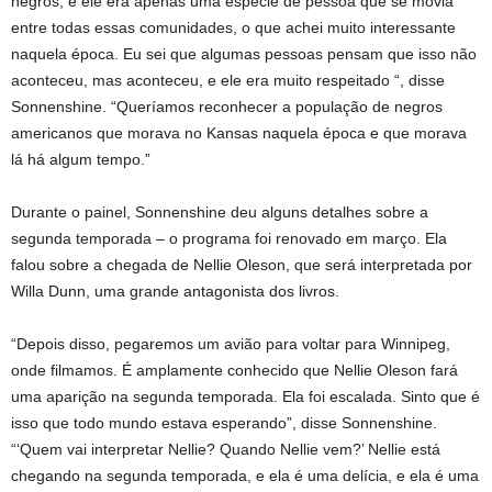
negros, e ele era apenas uma espécie de pessoa que se movia
entre todas essas comunidades, o que achei muito interessante
naquela época. Eu sei que algumas pessoas pensam que isso não
aconteceu, mas aconteceu, e ele era muito respeitado “, disse
Sonnenshine. “Queríamos reconhecer a população de negros
americanos que morava no Kansas naquela época e que morava
lá há algum tempo.”
Durante o painel, Sonnenshine deu alguns detalhes sobre a
segunda temporada – o programa foi renovado em março. Ela
falou sobre a chegada de Nellie Oleson, que será interpretada por
Willa Dunn, uma grande antagonista dos livros.
“Depois disso, pegaremos um avião para voltar para Winnipeg,
onde filmamos. É amplamente conhecido que Nellie Oleson fará
uma aparição na segunda temporada. Ela foi escalada. Sinto que é
isso que todo mundo estava esperando”, disse Sonnenshine.
“‘Quem vai interpretar Nellie? Quando Nellie vem?’ Nellie está
chegando na segunda temporada, e ela é uma delícia, e ela é uma