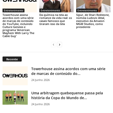
Entretenimento
Entretenimento
Entretenimento
Towerhouse assina
Da química na tela ao
Sipur, de Shari Redstone,
acordos com uma série
romance da vida real: os
nomeia Ludovic Attal,
de marcas de conteúdo
casais famosos que
executivo da Amazon
do YouTube, incluindo
tiraram isso da tela
MGM Studios, como
Culture Genesis e
presidente
programa ‘American
Mayhem With Larry The
Cable Guy’
Recente
Towerhouse assina acordos com uma série
de marcas de conteúdo do...
24 Junho 2026
Uma arbitragem quebequense passa pela
história da Copa do Mundo de...
24 Junho 2026