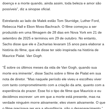
doença e a morte quando, ainda assim, toda beleza e amor são
possíveis”, diz a sinopse oficial.
Estrelando ao lado de Malek estão Tom Sturridge, Luther Ford,
Rebecca Hall e Ebon Moss-Bachrach. O filme começou a ser
produzido em uma filmagem de 28 dias em Nova York em 21 de
setembro de 2025 e terminou em 29 de outubro. No entanto,
Sachs disse que ele e Zacharias levaram 15 anos para elaborar a
história do filme, que ele disse ter sido inspirada na história de
Maurice Pialat.
Van Gogh
.
“É sobre os últimos meses da vida de Van Gogh, quando sua
morte era iminente”, disse Sachs sobre o filme de Pialat em sua
nota de diretor. “Mas naquele período ele viveu e escolheu viver
com tanto comprometimento com a criação da arte, quanto com a
experiência do prazer. Esse foi o tipo de filme que Mauricio e eu
decidimos escrever: um em que a morte está presente, mas na
verdade ninguém morre ativamente; eles vivem ativamente. O que
o filme precisava ser era a abundância, não o desaparecimento.”