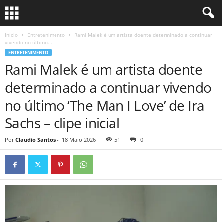
Início
Entretenimento
Rami Malek é um artista doente determinado a continuar
vivendo no último...
ENTRETENIMENTO
Rami Malek é um artista doente
determinado a continuar vivendo
no último ‘The Man I Love’ de Ira
Sachs – clipe inicial
Por
Claudio Santos
-
18 Maio 2026
51
0