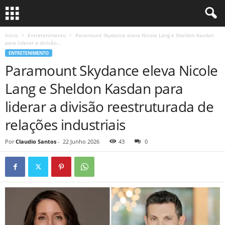
Início
Entretenimento
Paramount Skydance eleva Nicole Lang e Sheldon Kasdan
para liderar a divisão...
ENTRETENIMENTO
Paramount Skydance eleva Nicole
Lang e Sheldon Kasdan para
liderar a divisão reestruturada de
relações industriais
Por
Claudio Santos
-
22 Junho 2026
43
0