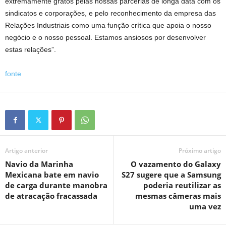
extremamente gratos pelas nossas parcerias de longa data com os
sindicatos e corporações, e pelo reconhecimento da empresa das
Relações Industriais como uma função crítica que apoia o nosso
negócio e o nosso pessoal. Estamos ansiosos por desenvolver
estas relações”.
fonte
Artigo anterior
Próximo artigo
Navio da Marinha
O vazamento do Galaxy
Mexicana bate em navio
S27 sugere que a Samsung
de carga durante manobra
poderia reutilizar as
de atracação fracassada
mesmas câmeras mais
uma vez