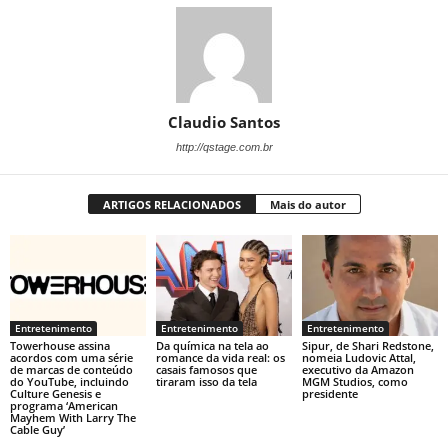
Claudio Santos
http://qstage.com.br
ARTIGOS RELACIONADOS
Mais do autor
Entretenimento
Entretenimento
Entretenimento
Towerhouse assina
Da química na tela ao
Sipur, de Shari Redstone,
acordos com uma série
romance da vida real: os
nomeia Ludovic Attal,
de marcas de conteúdo
casais famosos que
executivo da Amazon
do YouTube, incluindo
tiraram isso da tela
MGM Studios, como
Culture Genesis e
presidente
programa ‘American
Mayhem With Larry The
Cable Guy’