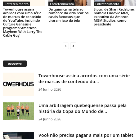
Entretenimento
Entretenimento
Entretenimento
Towerhouse assina
Da química na tela ao
Sipur, de Shari Redstone,
acordos com uma série
romance da vida real: os
nomeia Ludovic Attal,
de marcas de conteúdo
casais famosos que
executivo da Amazon
do YouTube, incluindo
tiraram isso da tela
MGM Studios, como
Culture Genesis e
presidente
programa ‘American
Mayhem With Larry The
Cable Guy’
Recente
Towerhouse assina acordos com uma série
de marcas de conteúdo do...
24 Junho 2026
Uma arbitragem quebequense passa pela
história da Copa do Mundo de...
24 Junho 2026
Você não precisa pagar a mais por um tablet