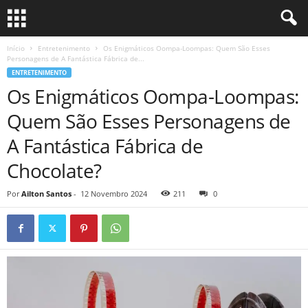
Início
Entretenimento
Os Enigmáticos Oompa-Loompas: Quem São Esses
Personagens de A Fantástica Fábrica de...
ENTRETENIMENTO
Os Enigmáticos Oompa-Loompas:
Quem São Esses Personagens de
A Fantástica Fábrica de
Chocolate?
Por
Ailton Santos
-
12 Novembro 2024
211
0