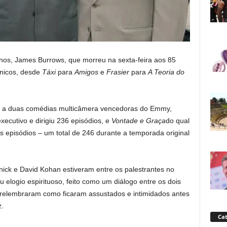
anos, James Burrows, que morreu na sexta-feira aos 85
ônicos, desde
Táxi
para
Amigos
e
Frasier
para
A Teoria do
o a duas comédias multicâmera vencedoras do Emmy,
executivo e dirigiu 236 episódios, e
Vontade e Graça
do qual
 os episódios – um total de 246 durante a temporada original
ick e David Kohan estiveram entre os palestrantes no
u elogio espirituoso, feito como um diálogo entre os dois
s relembraram como ficaram assustados e intimidados antes
.
Cat