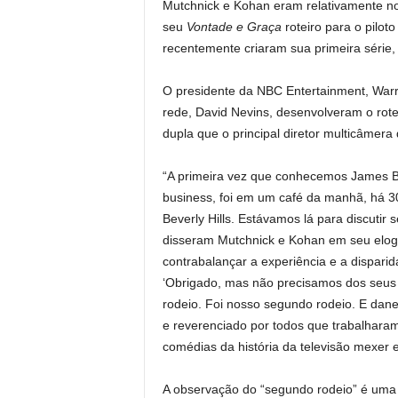
Mutchnick e Kohan eram relativamente n
seu
Vontade e Graça
roteiro para o pilo
recentemente criaram sua primeira série
O presidente da NBC Entertainment, Warren
rede, David Nevins, desenvolveram o roteir
dupla que o principal diretor multicâmera
“A primeira vez que conhecemos James B
business, foi em um café da manhã, há 3
Beverly Hills. Estávamos lá para discutir se
disseram Mutchnick e Kohan em seu elogi
contrabalançar a experiência e a dispari
‘Obrigado, mas não precisamos dos seus se
rodeio. Foi nosso segundo rodeio. E dan
e reverenciado por todos que trabalhara
comédias da história da televisão mexer
A observação do “segundo rodeio” é uma r