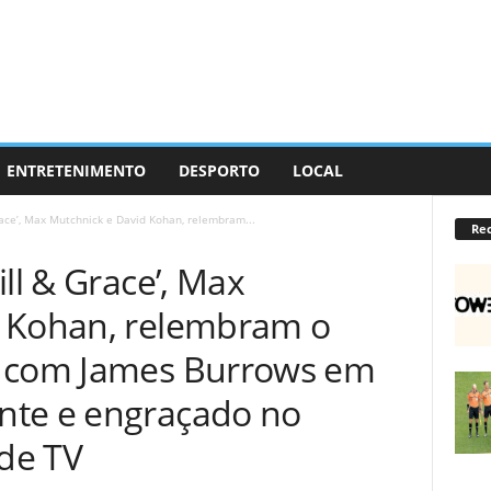
ENTRETENIMENTO
DESPORTO
LOCAL
race’, Max Mutchnick e David Kohan, relembram...
Re
ll & Grace’, Max
d Kohan, relembram o
o com James Burrows em
nte e engraçado no
 de TV