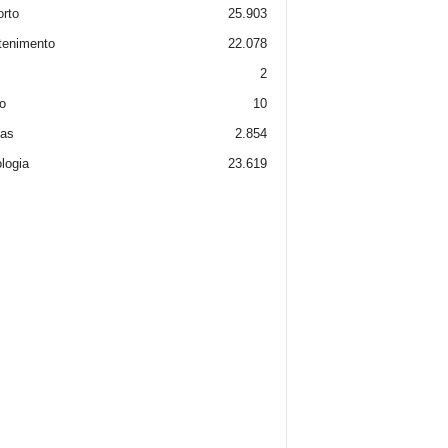
rto
25.903
tenimento
22.078
2
o
10
ias
2.854
logia
23.619