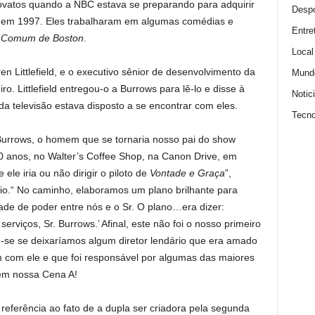
ovatos quando a NBC estava se preparando para adquirir
Despo
to em 1997. Eles trabalharam em algumas comédias e
Entre
,
Comum de Boston
.
Local
 Littlefield, e o executivo sênior de desenvolvimento da
Mund
o. Littlefield entregou-o a Burrows para lê-lo e disse à
Notic
 da televisão estava disposto a se encontrar com eles.
Tecno
urrows, o homem que se tornaria nosso pai do show
0 anos, no Walter’s Coffee Shop, na Canon Drive, em
 ele iria ou não dirigir o piloto de
Vontade e Graça
”,
o.“ No caminho, elaboramos um plano brilhante para
dade de poder entre nós e o Sr. O plano…era dizer:
rviços, Sr. Burrows.’ Afinal, este não foi o nosso primeiro
e-se se deixaríamos algum diretor lendário que era amado
m com ele e que foi responsável por algumas das maiores
 em nossa Cena A!
eferência ao fato de a dupla ser criadora pela segunda