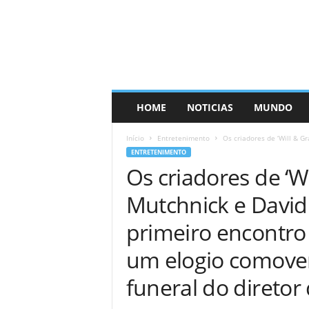
HOME
NOTICIAS
MUNDO
Início
Entretenimento
Os criadores de ‘Will & G
ENTRETENIMENTO
Os criadores de ‘Wi
Mutchnick e Davi
primeiro encontr
um elogio comove
funeral do diretor