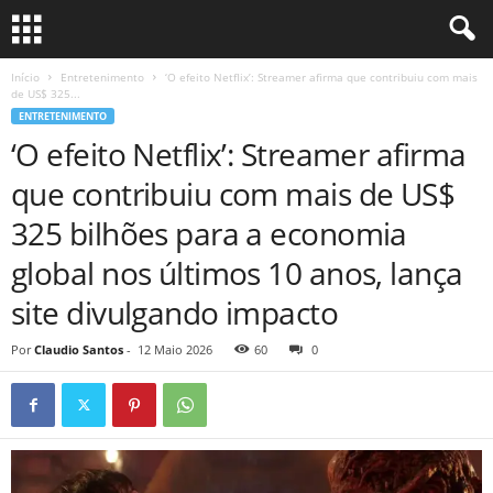
Início
Entretenimento
‘O efeito Netflix’: Streamer afirma que contribuiu com mais
de US$ 325...
ENTRETENIMENTO
‘O efeito Netflix’: Streamer afirma
que contribuiu com mais de US$
325 bilhões para a economia
global nos últimos 10 anos, lança
site divulgando impacto
Por
Claudio Santos
-
12 Maio 2026
60
0