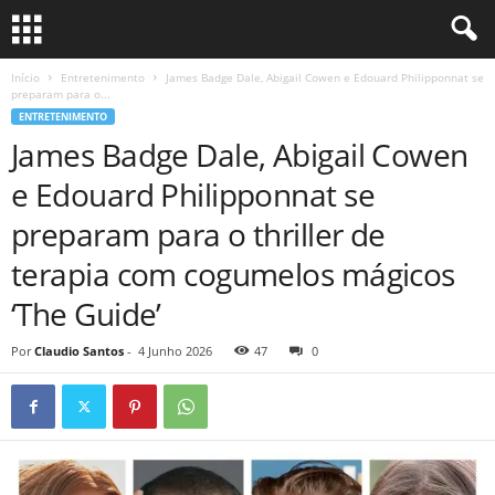
Início
Entretenimento
James Badge Dale, Abigail Cowen e Edouard Philipponnat se
preparam para o...
ENTRETENIMENTO
James Badge Dale, Abigail Cowen
e Edouard Philipponnat se
preparam para o thriller de
terapia com cogumelos mágicos
‘The Guide’
Por
Claudio Santos
-
4 Junho 2026
47
0