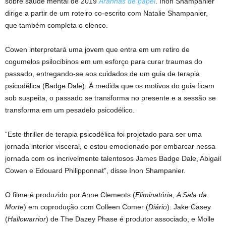
sobre saúde mental de 2019
Aranhas de papel
. Inon Shampanier
dirige a partir de um roteiro co-escrito com Natalie Shampanier,
que também completa o elenco.
Cowen interpretará uma jovem que entra em um retiro de
cogumelos psilocibinos em um esforço para curar traumas do
passado, entregando-se aos cuidados de um guia de terapia
psicodélica (Badge Dale). À medida que os motivos do guia ficam
sob suspeita, o passado se transforma no presente e a sessão se
transforma em um pesadelo psicodélico.
“Este thriller de terapia psicodélica foi projetado para ser uma
jornada interior visceral, e estou emocionado por embarcar nessa
jornada com os incrivelmente talentosos James Badge Dale, Abigail
Cowen e Edouard Philipponnat”, disse Inon Shampanier.
O filme é produzido por Anne Clements (
Eliminatória
,
A Sala da
Morte
) em coprodução com Colleen Comer (
Diário
). Jake Casey
(
Hallowarrior
) de The Dazey Phase é produtor associado, e Molle