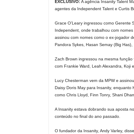
EXCLUSIVO:
A agência Insanity Talent
agentes da Independent Talent e Curtis B
Grace O’Leary ingressou como Gerente 
Independent, onde trabalhou com nomes c
assinou com nomes como o ex-jogador de
Pandora Sykes, Hasan Semay (Big Has), F
Zach Brown ingressou na mesma função v
com Frankie Ward, Leah Alexandra, Koji 
Lucy Chesterman vem da MPW e assinou c
Daisy Doris May para Insanity, enquanto
como Chris Lloyd, Finn Tonry, Shani Dha
A Insanity estava dobrando sua aposta no
conteúdo no final do ano passado.
O fundador da Insanity, Andy Varley, dis