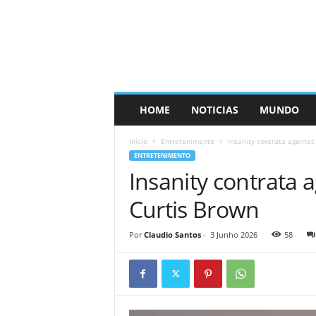
HOME
NOTICIAS
MUNDO
Início
Entretenimento
Insanity contrata agentes
ENTRETENIMENTO
Insanity contrata
Curtis Brown
Por
Claudio Santos
-
3 Junho 2026
58