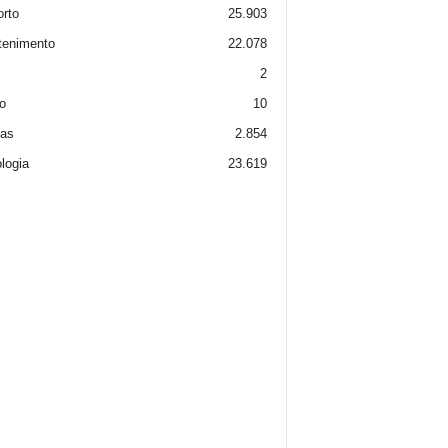
rto
25.903
tenimento
22.078
2
o
10
ias
2.854
logia
23.619