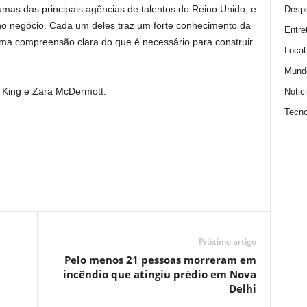
gumas das principais agências de talentos do Reino Unido, e
Despo
 no negócio. Cada um deles traz um forte conhecimento da
Entre
uma compreensão clara do que é necessário para construir
Local
Mund
 King e Zara McDermott.
Notic
Tecno
Próximo artigo
Pelo menos 21 pessoas morreram em
incêndio que atingiu prédio em Nova
Delhi