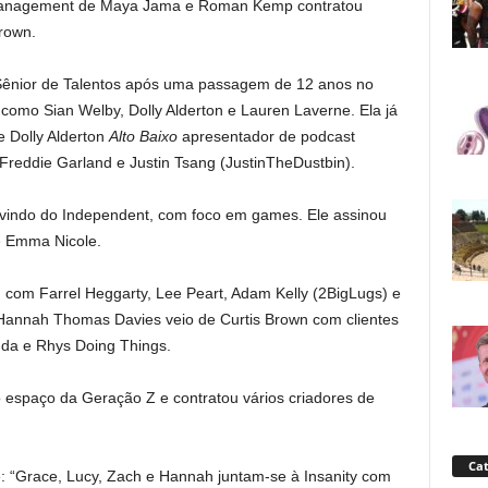
 Management de Maya Jama e Roman Kemp contratou
rown.
Sênior de Talentos após uma passagem de 12 anos no
omo Sian Welby, Dolly Alderton e Lauren Laverne. Ela já
 Dolly Alderton
Alto Baixo
apresentador de podcast
reddie Garland e Justin Tsang (JustinTheDustbin).
indo do Independent, com foco em games. Ele assinou
e Emma Nicole.
om Farrel Heggarty, Lee Peart, Adam Kelly (2BigLugs) e
 Hannah Thomas Davies veio de Curtis Brown com clientes
nda e Rhys Doing Things.
 espaço da Geração Z e contratou vários criadores de
Cat
se: “Grace, Lucy, Zach e Hannah juntam-se à Insanity com