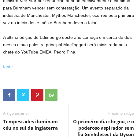
ministro Keir Starmer renunciar, abrindo efectivamente o caminho
para Burnham vencer sem contestação. Um evento separado da
indústria de Manchester, Mythos Manchester, ocorreu pela primeira
vez no início deste mês e Burnham deveria falar.
A última edição de Edimburgo deste ano começa em cerca de dois
meses e sua palestra principal MacTaggart será ministrada pelo
chefe do YouTube EMEA, Pedro Pina.
fonte
Artigo anterior
Próximo artigo
Tempestades iluminam
O primeiro dia chegou, e o
céu no sul da Inglaterra
poderoso aspirador sem
fio Gen5detect da Dyson