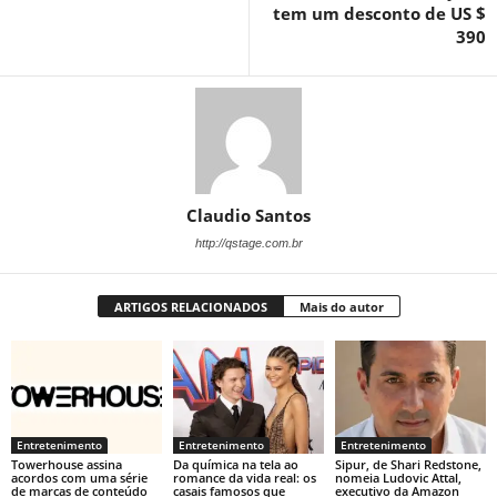
tem um desconto de US $
390
Claudio Santos
http://qstage.com.br
ARTIGOS RELACIONADOS
Mais do autor
Entretenimento
Entretenimento
Entretenimento
Towerhouse assina
Da química na tela ao
Sipur, de Shari Redstone,
acordos com uma série
romance da vida real: os
nomeia Ludovic Attal,
de marcas de conteúdo
casais famosos que
executivo da Amazon