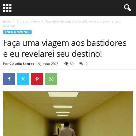
Início
Entretenimento
Faça uma viagem aos bastidores e eu revelarei seu
destino!
ENTRETENIMENTO
Faça uma viagem aos bastidores
e eu revelarei seu destino!
Por
Claudio Santos
-
3 Junho 2026
50
0