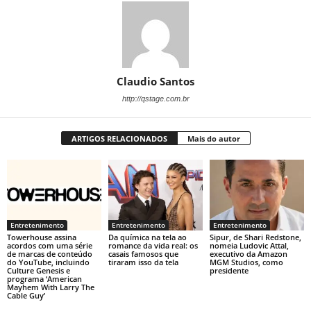
Claudio Santos
http://qstage.com.br
ARTIGOS RELACIONADOS
Mais do autor
Entretenimento
Entretenimento
Entretenimento
Towerhouse assina
Da química na tela ao
Sipur, de Shari Redstone,
acordos com uma série
romance da vida real: os
nomeia Ludovic Attal,
de marcas de conteúdo
casais famosos que
executivo da Amazon
do YouTube, incluindo
tiraram isso da tela
MGM Studios, como
Culture Genesis e
presidente
programa ‘American
Mayhem With Larry The
Cable Guy’