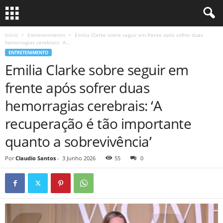
Início
Entretenimento
Emilia Clarke sobre seguir em frente após sofrer duas
hemorragias cerebrais: ‘A...
ENTRETENIMENTO
Emilia Clarke sobre seguir em
frente após sofrer duas
hemorragias cerebrais: ‘A
recuperação é tão importante
quanto a sobrevivência’
Por
Claudio Santos
-
3 Junho 2026
55
0