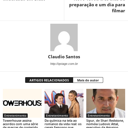
preparação e um dia para
filmar
Claudio Santos
http://qstage.com.br
ARTIGOS RELACIONADOS
Mais do autor
Entretenimento
Entretenimento
Entretenimento
Towerhouse assina
Da química na tela ao
Sipur, de Shari Redstone,
acordos com uma série
romance da vida real: os
nomeia Ludovic Attal,
de marcas de conteúdo
casais famosos que
executivo da Amazon