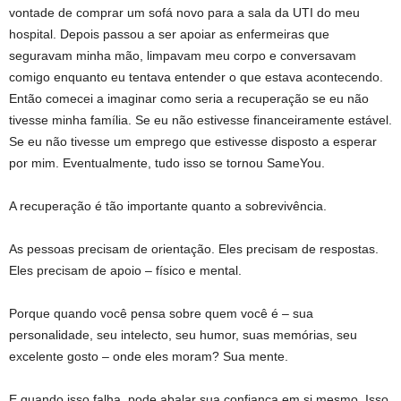
vontade de comprar um sofá novo para a sala da UTI do meu
hospital. Depois passou a ser apoiar as enfermeiras que
seguravam minha mão, limpavam meu corpo e conversavam
comigo enquanto eu tentava entender o que estava acontecendo.
Então comecei a imaginar como seria a recuperação se eu não
tivesse minha família. Se eu não estivesse financeiramente estável.
Se eu não tivesse um emprego que estivesse disposto a esperar
por mim. Eventualmente, tudo isso se tornou SameYou.
A recuperação é tão importante quanto a sobrevivência.
As pessoas precisam de orientação. Eles precisam de respostas.
Eles precisam de apoio – físico e mental.
Porque quando você pensa sobre quem você é – sua
personalidade, seu intelecto, seu humor, suas memórias, seu
excelente gosto – onde eles moram? Sua mente.
E quando isso falha, pode abalar sua confiança em si mesmo. Isso