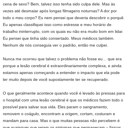
cena de sexo? Bem, talvez isso tenha sido culpa dele. Mas às
vezes até desmaiar após longas filmagens noturnas? A dor por
todo o meu corpo? Eu nem pensei que deveria descobrir o porquê.
Eu apenas classifiquei isso como estresse e meu horário de
trabalho ininterrupto, com os quais eu não era muito bom em lidar.
Eu pensei que tinha sido consertado. Meus médicos também.
Nenhum de nós conseguia ver o padrão, então me culpei.
Nunca me ocorreu que talvez o problema não fosse eu… que era
porque a lesão cerebral é extraordinariamente complexa, e ainda
estamos apenas começando a entender o impacto que ela pode
ter muito depois de você supostamente ter se recuperado.
O que geralmente acontece quando você é levado às pressas para
o hospital com uma lesão cerebral é que os médicos fazem todo o
possível para salvar sua vida. Eles param o sangramento,
removem o coágulo, encontram a origem, cortam, costuram e
mandam para casa. Mas o que muitas pessoas não percebem é
que quaisquer que sejam os sintomas que permaneçam – físicos,