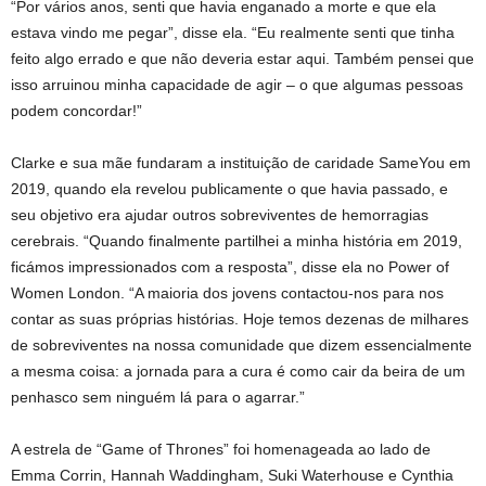
“Por vários anos, senti que havia enganado a morte e que ela
estava vindo me pegar”, disse ela. “Eu realmente senti que tinha
feito algo errado e que não deveria estar aqui. Também pensei que
isso arruinou minha capacidade de agir – o que algumas pessoas
podem concordar!”
Clarke e sua mãe fundaram a instituição de caridade SameYou em
2019, quando ela revelou publicamente o que havia passado, e
seu objetivo era ajudar outros sobreviventes de hemorragias
cerebrais. “Quando finalmente partilhei a minha história em 2019,
ficámos impressionados com a resposta”, disse ela no Power of
Women London. “A maioria dos jovens contactou-nos para nos
contar as suas próprias histórias. Hoje temos dezenas de milhares
de sobreviventes na nossa comunidade que dizem essencialmente
a mesma coisa: a jornada para a cura é como cair da beira de um
penhasco sem ninguém lá para o agarrar.”
A estrela de “Game of Thrones” foi homenageada ao lado de
Emma Corrin, Hannah Waddingham, Suki Waterhouse e Cynthia