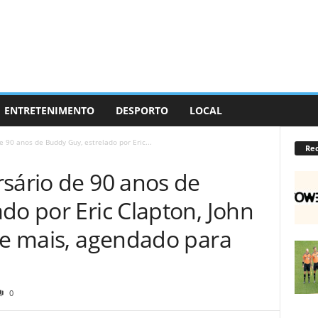
ENTRETENIMENTO
DESPORTO
LOCAL
e 90 anos de Buddy Guy, estrelado por Eric...
Re
rsário de 90 anos de
do por Eric Clapton, John
e e mais, agendado para
0