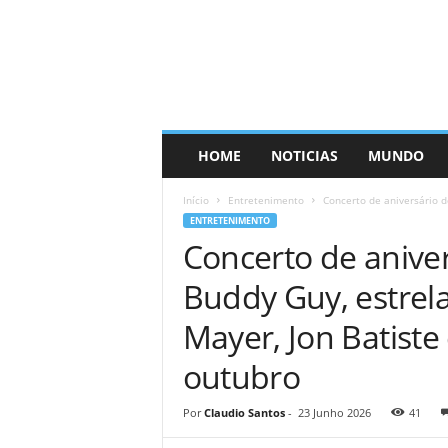
HOME
NOTICIAS
MUNDO
Início
Entretenimento
Concerto de aniversário d
ENTRETENIMENTO
Concerto de anive
Buddy Guy, estrela
Mayer, Jon Batist
outubro
Por
Claudio Santos
-
23 Junho 2026
41