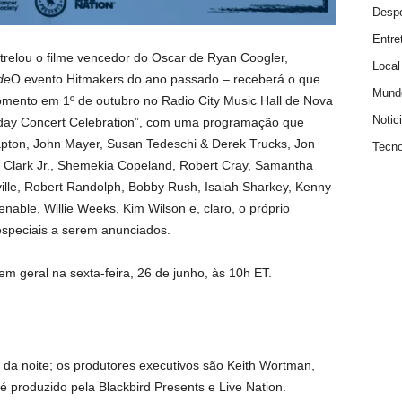
Despo
Entre
relou o filme vencedor do Oscar de Ryan Coogler,
Local
de
O evento Hitmakers do ano passado – receberá o que
Mund
ento em 1º de outubro no Radio City Music Hall de Nova
Notic
thday Concert Celebration”, com uma programação que
apton, John Mayer, Susan Tedeschi & Derek Trucks, Jon
Tecno
y Clark Jr., Shemekia Copeland, Robert Cray, Samantha
eville, Robert Randolph, Bobby Rush, Isaiah Sharkey, Kenny
able, Willie Weeks, Kim Wilson e, claro, o próprio
speciais a serem anunciados.
m geral na sexta-feira, 26 de junho, às 10h ET.
 da noite; os produtores executivos são Keith Wortman,
 produzido pela Blackbird Presents e Live Nation.