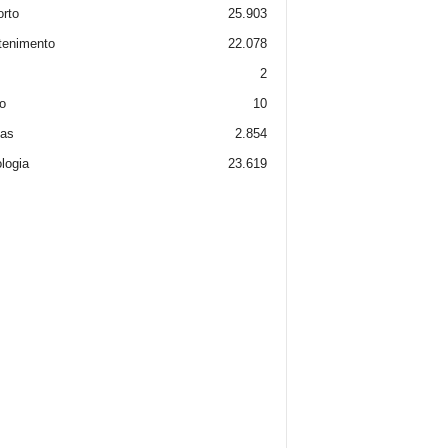
rto
25.903
tenimento
22.078
2
o
10
ias
2.854
logia
23.619