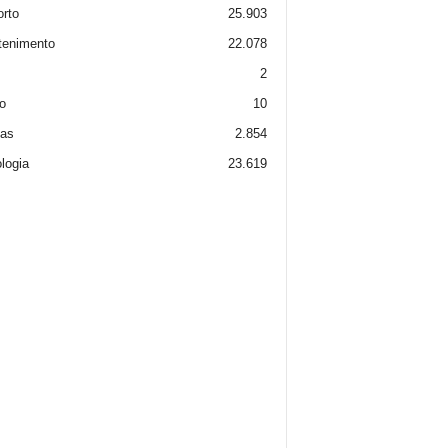
rto
25.903
tenimento
22.078
2
o
10
ias
2.854
logia
23.619