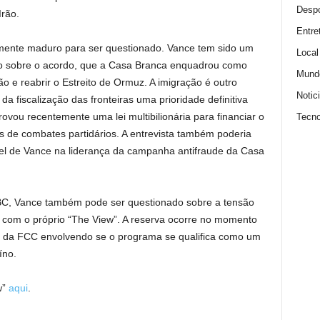
Despo
rão.
Entre
lmente maduro para ser questionado. Vance tem sido um
Local
no sobre o acordo, que a Casa Branca enquadrou como
Mund
ão e reabrir o Estreito de Ormuz. A imigração é outro
Notic
a fiscalização das fronteiras uma prioridade definitiva
ou recentemente uma lei multibilionária para financiar o
Tecno
s de combates partidários. A entrevista também poderia
papel de Vance na liderança da campanha antifraude da Casa
C, Vance também pode ser questionado sobre a tensão
com o próprio “The View”. A reserva ocorre no momento
o da FCC envolvendo se o programa se qualifica como um
íno.
w”
aqui
.