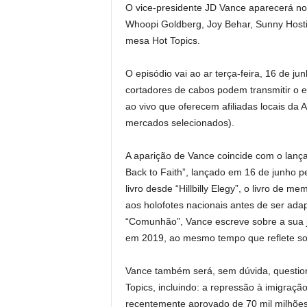
O vice-presidente JD Vance aparecerá no 
Whoopi Goldberg, Joy Behar, Sunny Hostin
mesa Hot Topics.
O episódio vai ao ar terça-feira, 16 de j
cortadores de cabos podem transmitir o e
ao vivo que oferecem afiliadas locais da 
mercados selecionados).
A aparição de Vance coincide com o lanç
Back to Faith”, lançado em 16 de junho p
livro desde “Hillbilly Elegy”, o livro de
aos holofotes nacionais antes de ser ada
“Comunhão”, Vance escreve sobre a sua jo
em 2019, ao mesmo tempo que reflete sobre
Vance também será, sem dúvida, question
Topics, incluindo: a repressão à imigraç
recentemente aprovado de 70 mil milhões 