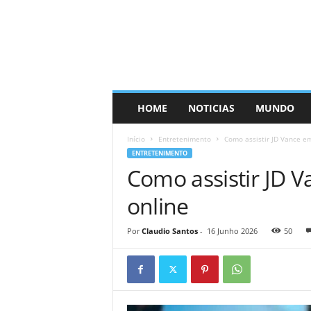
HOME
NOTICIAS
MUNDO
Início
Entretenimento
Como assistir JD Vance em
ENTRETENIMENTO
Como assistir JD V
online
Por
Claudio Santos
-
16 Junho 2026
50