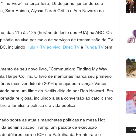
“The View” na terça-feira, 16 de junho, juntando-se a
, Sara Haines, Alyssa Farah Griffin e Ana Navarro na
unho, das 11h às 12h (horário do leste dos EUA) na ABC. Os
pisódio ao vivo por meio de serviços de transmissão de TV
ABC, incluindo
Hulu + TV ao vivo
,
Direc TV
e
Funda TV
(em
amento de seu novo livro, “Communion: Finding My Way
ela HarperCollins. O livro de memórias marca seu primeiro
 memórias mais vendido de 2016 que ajudou a lançar Vance
ptado para um filme da Netflix dirigido por Ron Howard. Em
rnada religiosa, incluindo a sua conversão ao catolicismo
 a família, a política e a vida pública.
ado sobre as atuais manchetes políticas na mesa Hot
ão da administração Trump, um pacote de execução
Cat
de dólares para o ICE e a Patrulha da Fronteira e o