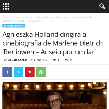
Início
Entretenimento
Agnieszka Holland dirigirá a cinebiografia de Marlene
Dietrich ‘Berlinweh – Anseio por...
ENTRETENIMENTO
Agnieszka Holland dirigirá a
cinebiografia de Marlene Dietrich
‘Berlinweh – Anseio por um lar’
Por
Claudio Santos
-
23 Junho 2026
49
0