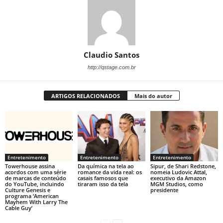
Claudio Santos
http://qstage.com.br
ARTIGOS RELACIONADOS
Mais do autor
Entretenimento
Entretenimento
Entretenimento
Towerhouse assina
Da química na tela ao
Sipur, de Shari Redstone,
acordos com uma série
romance da vida real: os
nomeia Ludovic Attal,
de marcas de conteúdo
casais famosos que
executivo da Amazon
do YouTube, incluindo
tiraram isso da tela
MGM Studios, como
Culture Genesis e
presidente
programa ‘American
Mayhem With Larry The
Cable Guy’