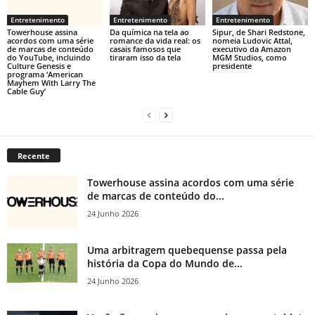
Entretenimento
Entretenimento
Entretenimento
Towerhouse assina
Da química na tela ao
Sipur, de Shari Redstone,
acordos com uma série
romance da vida real: os
nomeia Ludovic Attal,
de marcas de conteúdo
casais famosos que
executivo da Amazon
do YouTube, incluindo
tiraram isso da tela
MGM Studios, como
Culture Genesis e
presidente
programa ‘American
Mayhem With Larry The
Cable Guy’
Recente
Towerhouse assina acordos com uma série
de marcas de conteúdo do...
24 Junho 2026
Uma arbitragem quebequense passa pela
história da Copa do Mundo de...
24 Junho 2026