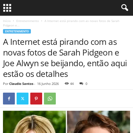
Início
Entretenimento
A Internet está pirando com as novas fotos de Sarah
Pidgeon e...
ENTRETENIMENTO
A Internet está pirando com as
novas fotos de Sarah Pidgeon e
Joe Alwyn se beijando, então aqui
estão os detalhes
Por
Claudio Santos
-
16 Junho 2026
44
0